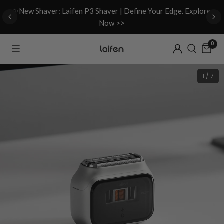
d
✨New Shaver: Laifen P3 Shaver | Define Your Edge. Explore
Now >>
0
1 / 7