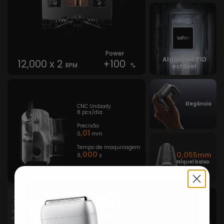
Power
Algoritmo PID
12,000 x 2
+100
RPM
%
estável
Elegância
CNC Unibody
8 pcs/dia
Precisão
,01
0
mm
Tempo de maquinagem
,000
0,055mm
9
s
Níquel baixo
USB-C
VS