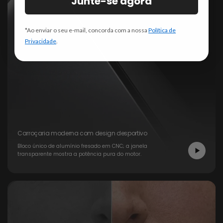
Junte-se agora
*Ao enviar o seu e-mail, concorda com a nossa
Política de
Privacidade
.
Carroçaria moderna com design desportivo
Bloco único de alumínio fresado em CNC; a janela
transparente mostra a potência pura do motor.