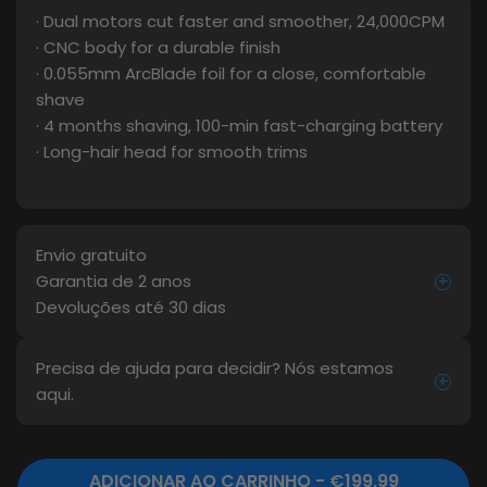
· Dual motors cut faster and smoother, 24,000CPM
· CNC body for a durable finish
· 0.055mm ArcBlade foil for a close, comfortable
shave
· 4 months shaving, 100-min fast-charging battery
· Long-hair head for smooth trims
Envio gratuito
Garantia de 2 anos
+
Devoluções até 30 dias
Precisa de ajuda para decidir? Nós estamos
+
aqui.
ADICIONAR AO CARRINHO - €199,99