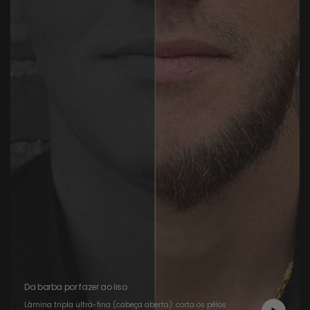
Da barba por fazer ao liso
Lâmina tripla ultra-fina (cabeça aberta): corta os pêlos