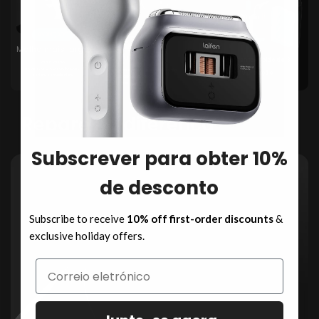
100 min
AVANÇADO
TRADICIONAL
Malha mais larga
Malha estreita
Carregamento rápido de 3
Pente curvo
minutos,
maximiza o contacto para
O contacto limitado reduz a eficiência da
8 Min Utilização
cortes consistentes.
, deixando os pêlos
por cortar.
Repare na diferença
Subscrever para obter 10%
de desconto
Subscribe to receive
10% off first-order discounts
&
exclusive holiday offers.