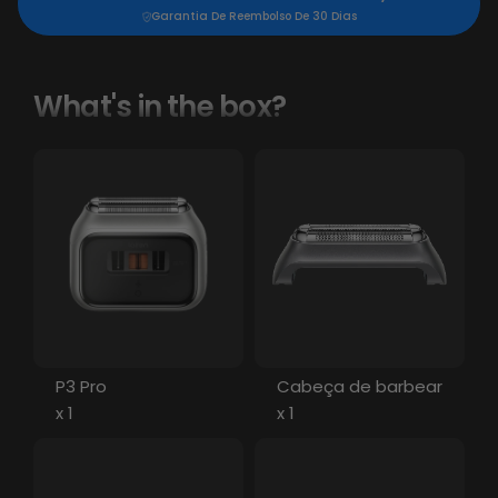
Garantia De Reembolso De 30 Dias
What's in the box?
P3 Pro
Cabeça de barbear
x 1
x 1