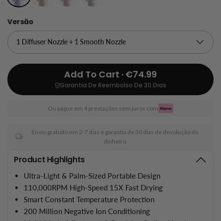
Versão
Add To Cart · €74.99
Garantia De Reembolso De 30 Dias
Ou pague em 4 prestações sem juros com
Envio gratuito em 2-7 dias e garantia de 30 dias de devolução do
dinheiro
Product Highlights
Ultra-Light & Palm-Sized Portable Design
110,000RPM High-Speed 15X Fast Drying
Smart Constant Temperature Protection
200 Million Negative Ion Conditioning