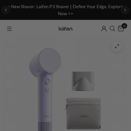
d
✨New Shaver: Laifen P3 Shaver | Define Your Edge. Explore
Now >>
0