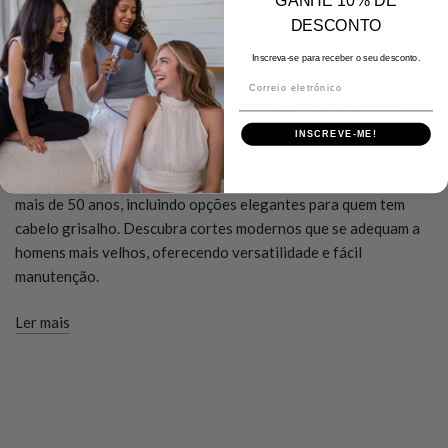
GANHE 10% DE
DECEMBER 19 2025
DESCONTO
Os melhores cortes de cabelo curtos
Inscreva-se para receber o seu desconto.
para homens com mais de 50 anos:
Correio eletrónico
looks modernos e com estilo para
cabelos grisalhos
INSCREVE-ME!
Explore os melhores cortes de cabelo curtos para homens com
mais de 50 anos, incluindo opções elegantes para quem tem
cabelo grisalho. Descubra cortes modernos que se adequam a
homens mais velhos, oferecendo versatilidade e fácil
manutenção.
Ler mais