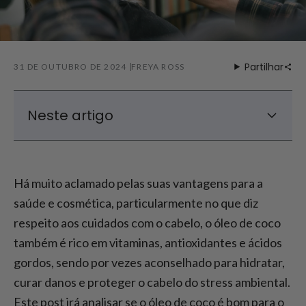
Partilhar
31 DE OUTUBRO DE 2024
FREYA ROSS
Neste artigo
Benefícios do óleo de coco para o cabelo
Como utilizar o óleo de coco para o cabelo?
Há muito aclamado pelas suas vantagens para a
Óleo de Coco vs. Outros Óleos para o
saúde e cosmética, particularmente no que diz
Cabelo
respeito aos cuidados com o cabelo, o óleo de coco
Com que frequência se deve utilizar o óleo
também é rico em vitaminas, antioxidantes e ácidos
de coco no cabelo?
gordos, sendo por vezes aconselhado para hidratar,
curar danos e proteger o cabelo do stress ambiental.
Este post irá analisar se o óleo de coco é bom para o