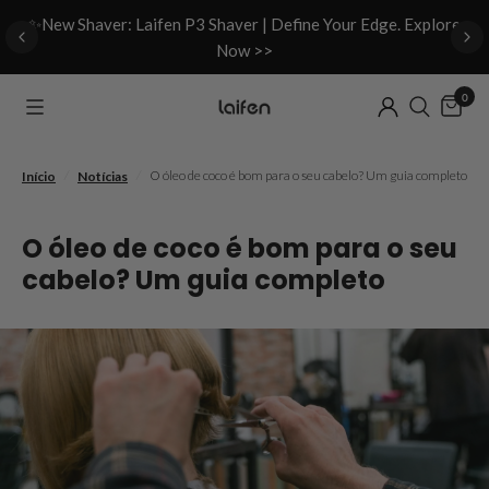
d
✨New Shaver: Laifen P3 Shaver | Define Your Edge. Explore
Now >>
0
/
/
O óleo de coco é bom para o seu cabelo? Um guia completo
Início
Notícias
O óleo de coco é bom para o seu
cabelo? Um guia completo