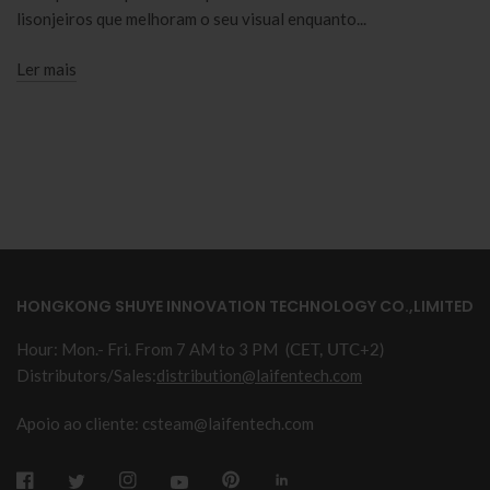
lisonjeiros que melhoram o seu visual enquanto...
Ler mais
HONGKONG SHUYE INNOVATION TECHNOLOGY CO.,LIMITED
Hour: Mon.- Fri. From 7 AM to 3 PM
(CET, UTC+2)
Distributors/Sales:
distribution@laifentech.com
Apoio ao cliente: csteam@laifentech.com