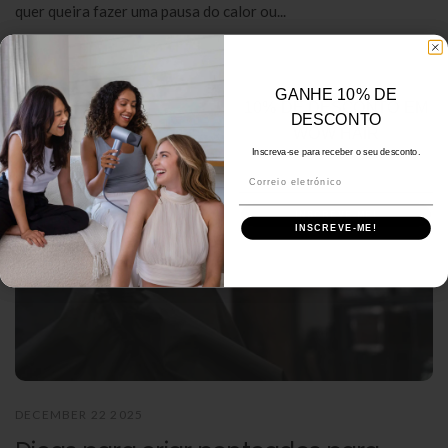
quer queira fazer uma pausa do calor ou...
Ler mais
GANHE 10% DE
10% DE DESCONTO EM
DESCONTO
WOW HAIR
Inscreva-se para receber o seu desconto.
Correio eletrónico
Correio eletrónico
INSCREVE-ME!
INSCREVE-ME!
DECEMBER 22 2025