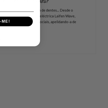
tric Toothbrushes?
ple fabricasse uma escova de dentes... Desde o
nto da escova de dentes eléctrica Laifen Wave,
-ME!
um burburinho nas redes sociais, apelidando-a de
 de dentes da Apple".
s