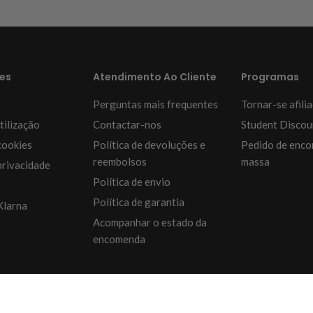
es
Atendimento Ao Cliente
Programas
Perguntas mais frequentes
Tornar-se afili
tilização
Contactar-nos
Student Discou
cookies
Política de devoluções e
Pedido de enc
reembolsos
massa
privacidade
Política de envio
Política de garantia
Klarna
Acompanhar o estado da
encomenda