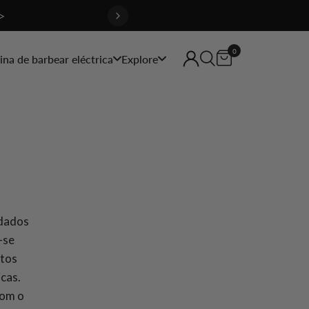
>
0
na de barbear eléctrica
Explore
idados
-se
utos
icas.
com o