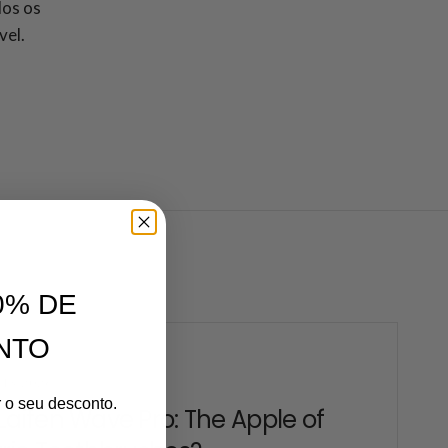
dos os
vel.
0% DE
NTO
13 2026
r o seu desconto.
Laifen Wave Pro: The Apple of