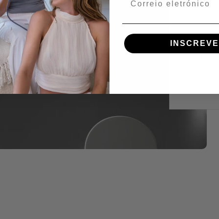
Elec
Se a Ap
lançame
INSCREVE
surgiu 
"escova
Ler mai