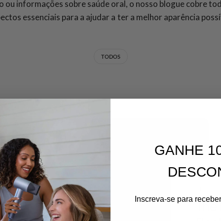
o ou informações sobre saúde oral, o nosso blogue cobre to
ectos essenciais para a ajudar a ter a melhor aparência possí
TODOS
GANHE 1
DESCO
MARCH 
Inscreva-se para recebe
The 
Correio eletrónico