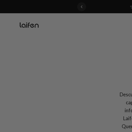
 gentle for everyone>>
Descu
ca
inf
Laif
Quer