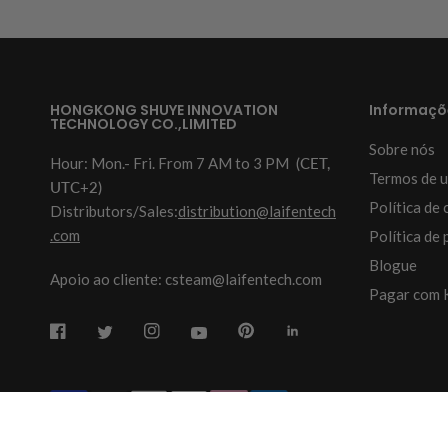
HONGKONG SHUYE INNOVATION
Informaçõ
TECHNOLOGY CO.,LIMITED
Sobre nós
Hour: Mon.- Fri. From 7 AM to 3 PM
(CET,
Termos de u
UTC+2)
Política de 
Distributors/Sales:
distribution@laifentech
.com
Política de 
Blogue
Apoio ao cliente: csteam@laifentech.com
Pagar com 
© 2026
Laifen-EU.
All rights reserved.