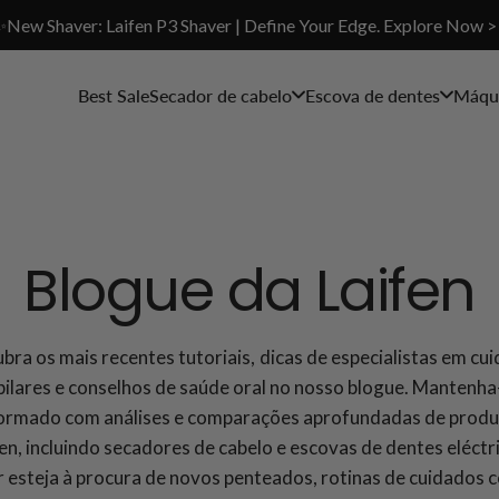
✨New Shaver: Laifen P3 Shaver | Define Your Edge. Explore Now >
Best Sale
Secador de cabelo
Escova de dentes
Máqui
Blogue da Laifen
bra os mais recentes tutoriais, dicas de especialistas em cu
pilares e conselhos de saúde oral no nosso blogue. Mantenha
ormado com análises e comparações aprofundadas de prod
en, incluindo secadores de cabelo e escovas de dentes eléctr
 esteja à procura de novos penteados, rotinas de cuidados 