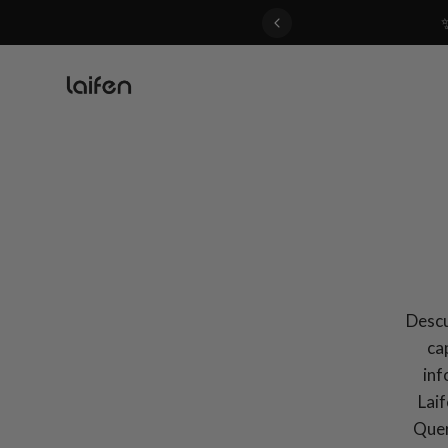
 gentle for everyone>>
Descu
ca
inf
Laif
Quer