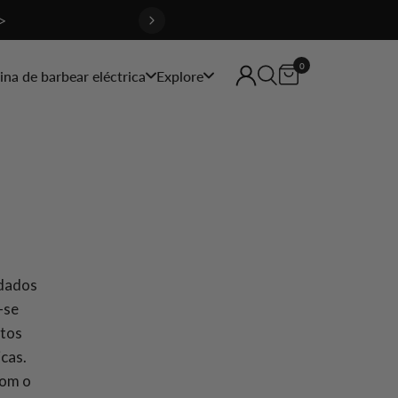
>
0
na de barbear eléctrica
Explore
idados
-se
utos
icas.
com o