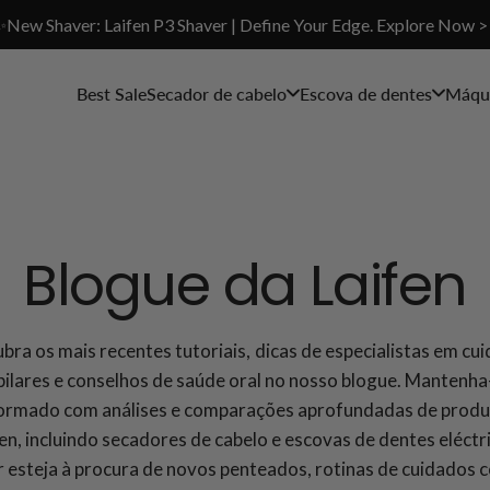
✨New Shaver: Laifen P3 Shaver | Define Your Edge. Explore Now >
Best Sale
Secador de cabelo
Escova de dentes
Máqui
Blogue da Laifen
bra os mais recentes tutoriais, dicas de especialistas em cu
pilares e conselhos de saúde oral no nosso blogue. Mantenha
ormado com análises e comparações aprofundadas de prod
en, incluindo secadores de cabelo e escovas de dentes eléctr
 esteja à procura de novos penteados, rotinas de cuidados 