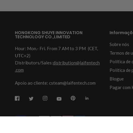
HONGKONG SHUYE INNOVATION
Informaçõ
TECHNOLOGY CO.,LIMITED
Sobre nós
Hour: Mon.- Fri. From 7 AM to 3 PM
(CET,
Termos de u
UTC+2)
Política de 
Distributors/Sales:
distribution@laifentech
.com
Política de 
Blogue
Apoio ao cliente: csteam@laifentech.com
Pagar com 
© 2026
Laifen-EU.
All rights reserved.