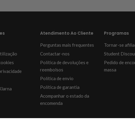
es
Atendimento Ao Cliente
Programas
Perguntas mais frequentes
Tornar-se afili
tilização
Contactar-nos
Student Discou
cookies
Política de devoluções e
Pedido de enc
reembolsos
massa
privacidade
Política de envio
Política de garantia
Klarna
Acompanhar o estado da
encomenda