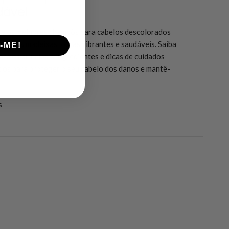
dável
e os melhores champôs para cabelos descolorados
nter as madeixas louras vibrantes e saudáveis. Saiba
-ME!
bre os principais ingredientes e dicas de cuidados
os para proteger o seu cabelo dos danos e mantê-
s