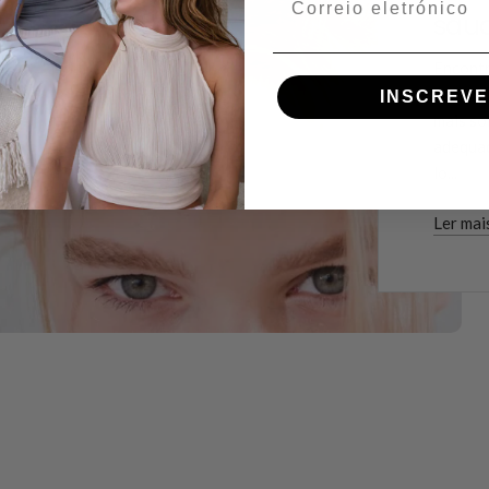
sau
Encontr
para ma
INSCREVE
mais so
adequad
lo...
Ler mai