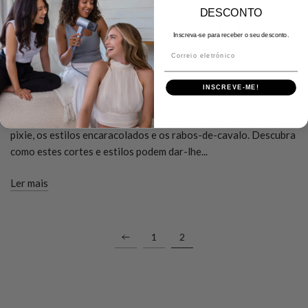
DECEMBER 19 2025
DESCONTO
Quais os penteados que a fazem
Inscreva-se para receber o seu desconto.
parecer mais jovem? Tendências
Correio eletrónico
quentes de 2025
INSCREVE-ME!
Descubra quais os penteados que a podem fazer parecer mais
jovem, incluindo opções intemporais como o corte bob, o corte
pixie, os estilos encaracolados e os rabos-de-cavalo. Descubra
como estes cortes e estilos podem dar-lhe...
Ler mais
1
2