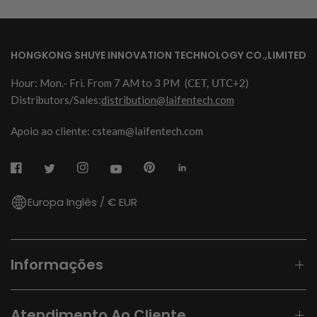
HONGKONG SHUYE INNOVATION TECHNOLOGY CO.,LIMITED
Hour: Mon.- Fri. From 7 AM to 3 PM
(CET, UTC+2)
Distributors/Sales:
distribution@laifentech.com
Apoio ao cliente: csteam@laifentech.com
Europa Inglês / € EUR
Informações
Atendimento Ao Cliente