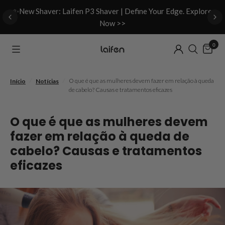
d
✨New Shaver: Laifen P3 Shaver | Define Your Edge. Explore
Now >>
0
/
/
O que é que as mulheres devem fazer em relação à queda
Início
Notícias
de cabelo? Causas e tratamentos eficazes
O que é que as mulheres devem
fazer em relação à queda de
cabelo? Causas e tratamentos
eficazes