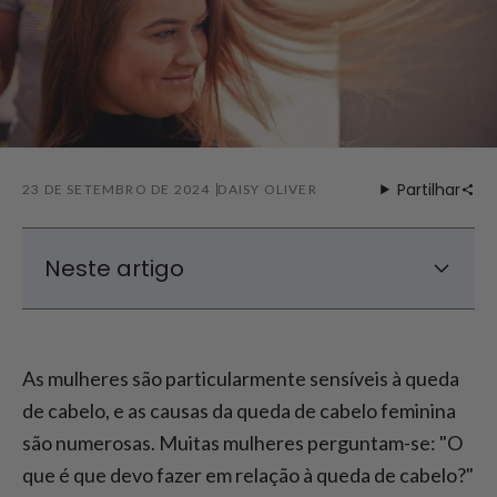
Partilhar
23 DE SETEMBRO DE 2024
DAISY OLIVER
Neste artigo
Causas da queda de cabelo nas mulheres
Que tratamentos ajudam a prevenir a
As mulheres são particularmente sensíveis à queda
queda de cabelo?
de cabelo, e as causas da queda de cabelo feminina
Dicas para evitar a queda de cabelo
são numerosas. Muitas mulheres perguntam-se: "O
Conclusão - Como tratar a queda de
que é que devo fazer em relação à queda de cabelo?"
cabelo feminina?