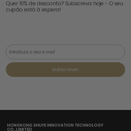
Quer 10% de desconto? Subscreva hoje - O seu
cupão está à espera!
Nunca perca uma oferta! Inscreva-se agora para
receber actualizações, dicas de estilo e 10% de
desconto na sua próxima encomenda. 📩
Correio eletrónico
Subscrever
HONGKONG SHUYE INNOVATION TECHNOLOGY
CO.,LIMITED