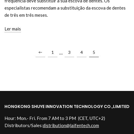
frequência deve substituir a sua escova de dentes. Os
especialistas recomendam a substituição da escova de dentes
de três em três meses.
Ler mais
...
1
3
4
5
HONGKONG SHUYE INNOVATION TECHNOLOGY CO.,LIMITED
Hour: Mon.- Fri. From 7 AM to 3 PM
(CET, UTC+2)
Distributors/Sales:
distribution@laifentech.com