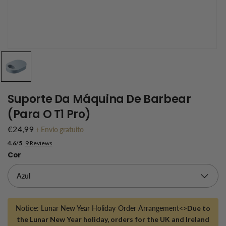
Suporte Da Máquina De Barbear
(para O T1 Pro)
€24,99
+
Envio gratuito
4.6/5
9 Reviews
Cor
Notice: Lunar New Year Holiday Order Arrangement<>
Due to
the Lunar New Year holiday, orders for the UK and Ireland