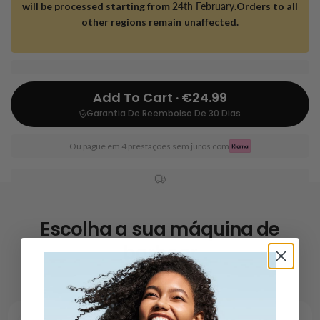
will be processed starting from
24th February
.Orders to all
other regions remain unaffected.
Add To Cart · €24.99
Garantia De Reembolso De 30 Dias
Ou pague em 4 prestações sem juros com
Escolha a sua máquina de
barbear