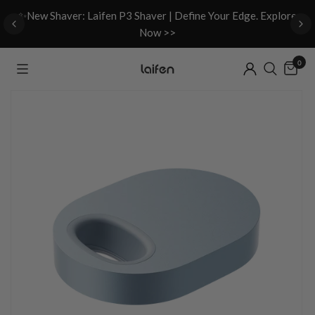
d
✨New Shaver: Laifen P3 Shaver | Define Your Edge. Explore
Now >>
0