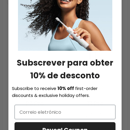
Subscrever para obter
10% de desconto
NOVO
NOVO
Subscribe to receive
10% off
first-order
discounts & exclusive holiday offers.
P3 Pro
T1 Pro
Máquina de barbear linear
Máquina de barbear linear
Cabeça de 3 lâminas
Cabeça de 1 lâmina
€ 199.99
A partir de € 129,99