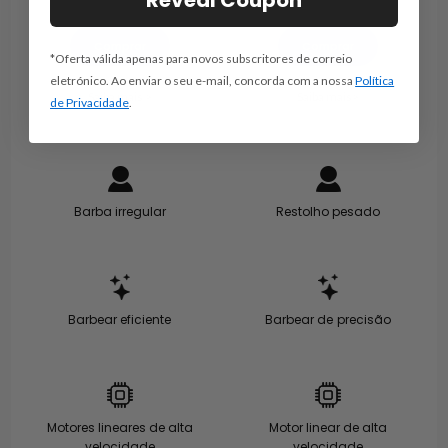
Reveal Coupon
Comprar
Comprar
*Oferta válida apenas para novos subscritores de correio
eletrónico. Ao enviar o seu e-mail, concorda com a nossa
Política
Saiba mais >
Saiba mais>
de Privacidade
.
Barba irregular
Restolho pesado
Barbear eficiente
Barbear de precisão
Motores lineares de alta
Motor linear de alta
velocidade
velocidade