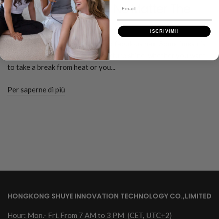
How To Air Dry Hair, No Matter The
Email
Texture
ISCRIVIMI!
A blowout isn’t always the key to fabulous hair. Sometimes it’s
nice to let your hair’s natural texture shine, whether you want
to take a break from heat or you...
Per saperne di più
HONGKONG SHUYE INNOVATION TECHNOLOGY CO.,LIMITED
Hour: Mon.- Fri. From 7 AM to 3 PM
(CET, UTC+2)