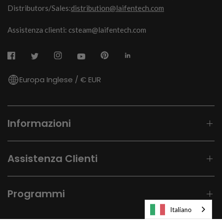
Distributors/Sales:
distribution@laifentech.com
Assistenza clienti: csteam@laifentech.com
Europa Inglese / € EUR
Informazioni
Assistenza Clienti
Programmi
Italiano