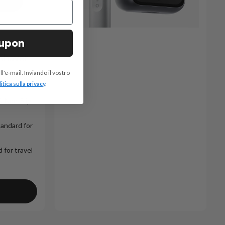
oupon
 Shaver
all'e-mail. Inviando il vostro
itica sulla privacy
.
& Non-Slip
tandard for
 for travel