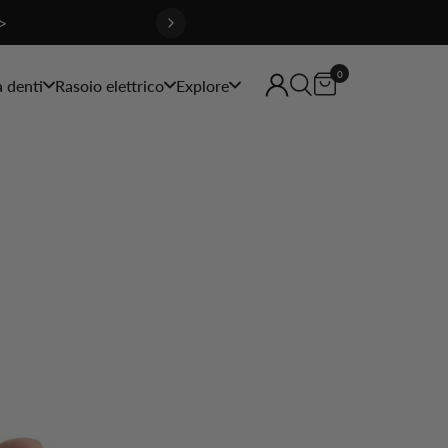
>
0
a denti
Rasoio elettrico
Explore