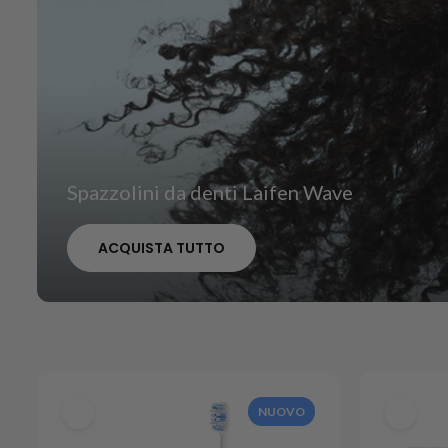
Spazzolini da denti Laifen Wave
ACQUISTA TUTTO
NUOVO