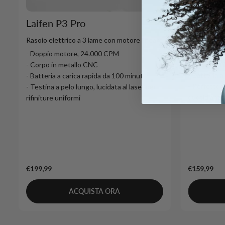
Laifen T
Laifen P3 Pro
Rasoio elet
Rasoio elettrico a 3 lame con motore lineare
- Motore d
- Doppio motore, 24.000 CPM
- Design u
- Corpo in metallo CNC
- Batteria a
- Batteria a carica rapida da 100 minuti
- Perfetto p
- Testina a pelo lungo, lucidata al laser per
quotidiana
rifiniture uniformi
€199,99
€159,99
ACQUISTA ORA