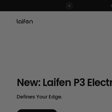
 gentle for everyone>>
New: Laifen P3 Elect
Defines Your Edge.