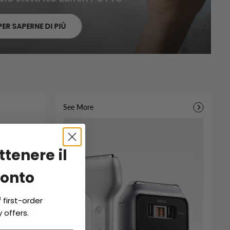
See More
ottenere il
conto
f
first-order
 offers.