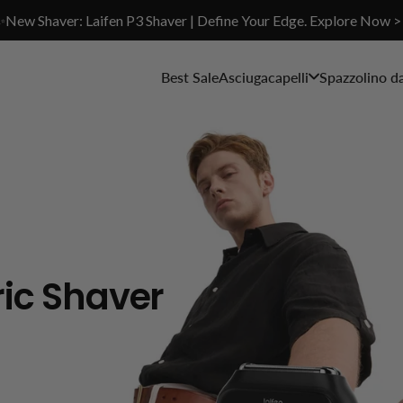
✨New Shaver: Laifen P3 Shaver | Define Your Edge. Explore Now >
Best Sale
Asciugacapelli
Spazzolino d
ric Shaver