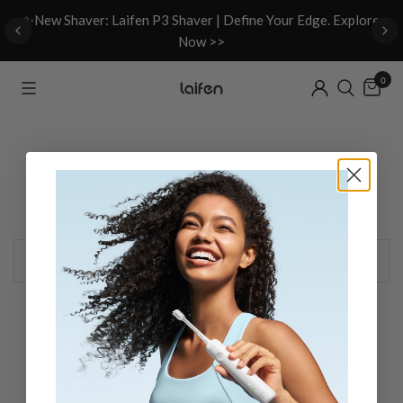
d
✨New Shaver: Laifen P3 Shaver | Define Your Edge. Explore
Now >>
0
Risultati Della Ricerca