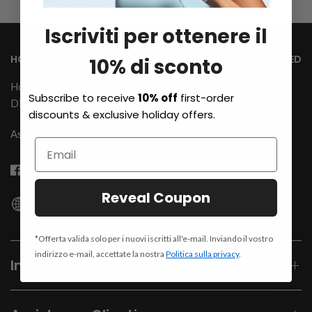
Iscriviti per ottenere il
HONGKONG SHUYE INNOVATION TECHNOLOGY CO.,LIMITED
10% di sconto
Hour: Mon.- Fri. From 7 AM to 3 PM
(CET, UTC+2)
Subscribe to receive
10% off
first-order
Distributors/Sales:
distribution@laifentech.com
discounts & exclusive holiday offers.
Assistenza clienti: csteam@laifentech.com
Reveal Coupon
Europa Inglese / € EUR
*Offerta valida solo per i nuovi iscritti all'e-mail. Inviando il vostro
indirizzo e-mail, accettate la nostra
Politica sulla privacy
.
Informazioni