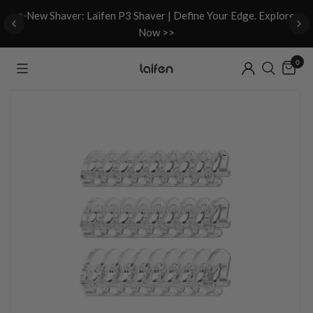
d
✨New Shaver: Laifen P3 Shaver | Define Your Edge. Explore
Now >>
0