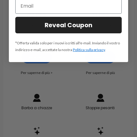
P3 Pro
T1 Pro
Reveal Coupon
Rasoio lineare
Rasoio lineare
Testina a 3 lame
testina a 1 lama
€ 199.99
A partire da € 129,99
*Offerta valida solo per i nuovi iscritti all'e-mail. Inviando il vostro
indirizzo e-mail, accettate la nostra
Politica sulla privacy
.
Acquista
Acquista
Per saperne di più >
Per saperne di più
Barba a chiazze
Stoppie pesanti