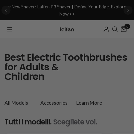
d
✨New Shaver: Laifen P3 Shaver | Define Your Edge. Explore
Now >>
0
Best Electric Toothbrushes
for Adults &
Children
All Models
Accessories
Learn More
Tutti i modelli.
Scegliete voi.