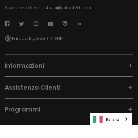
Assistenza clienti: csteam@laifentech.com
Europa Inglese / € EUR
Informazioni
Assistenza Clienti
Programmi
Italiano