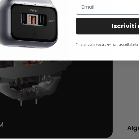
Iscriviti
V
*Inviando la vostra e-mail, accettate l
M
Alg