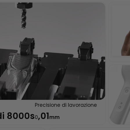
Precisione di lavorazione
di 8000s
,01
0
mm