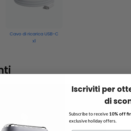
Cavo di ricarica USB-C
x1
nti
Iscriviti per ot
di sco
Subscribe to receive
10% off fi
exclusive holiday offers.