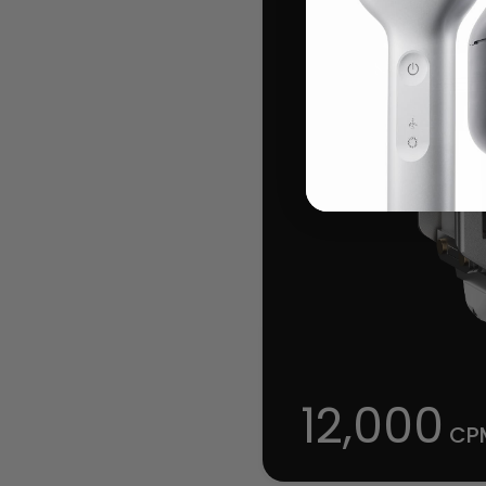
12,000
CP