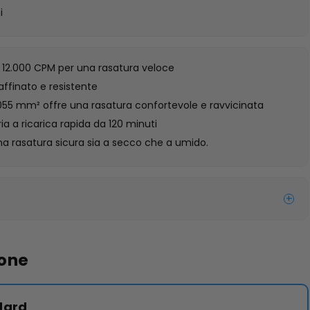
i
ce 12.000 CPM per una rasatura veloce
affinato e resistente
055 mm² offre una rasatura confortevole e ravvicinata
ia a ricarica rapida da 120 minuti
a rasatura sicura sia a secco che a umido.
+
ione
dard