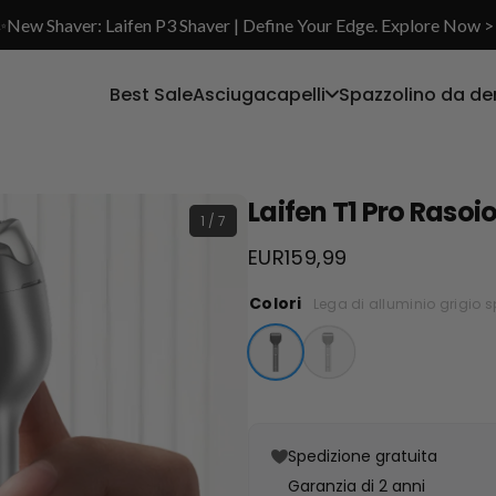
✨New Shaver: Laifen P3 Shaver | Define Your Edge. Explore Now >
Best Sale
Asciugacapelli
Spazzolino da de
Laifen T1 Pro Rasoi
1 / 7
EUR159,99
Colori
Lega di alluminio grigio 
Spedizione gratuita
Garanzia di 2 anni