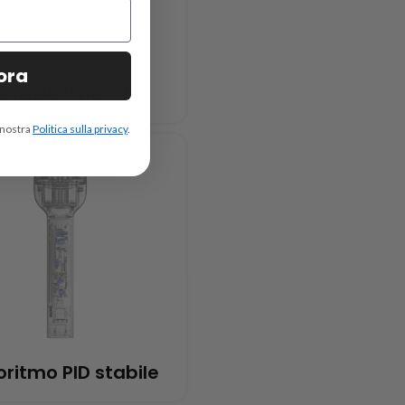
 ora
ibrazioni ridotte
a nostra
Politica sulla privacy
.
oritmo PID stabile