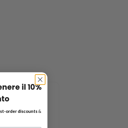
tenere il 10%
nto
rst-order discounts
&