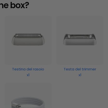
the box?
Testina del rasoio
Testa del trimmer
x1
x1