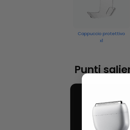
Cappuccio protettivo
x1
Punti salie