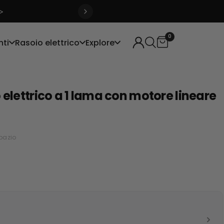
>
0
nti
Rasoio elettrico
Explore
o elettrico a 1 lama con motore lineare
spazio