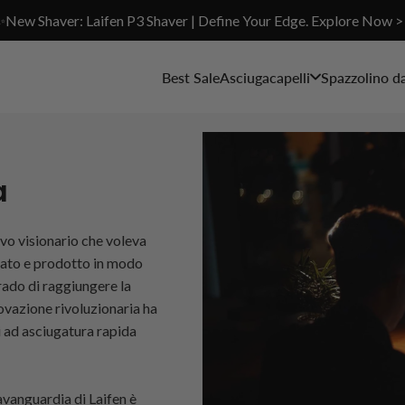
✨New Shaver: Laifen P3 Shaver | Define Your Edge. Explore Now >
Best Sale
Asciugacapelli
Spazzolino d
a
vo visionario che voleva
tato e prodotto in modo
rado di raggiungere la
novazione rivoluzionaria ha
i ad asciugatura rapida
'avanguardia di Laifen è