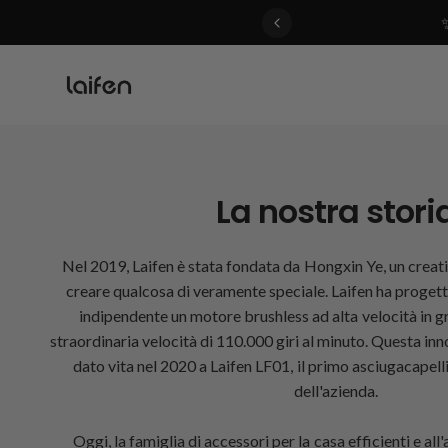
 gentle for everyone>>
La nostra stori
Nel 2019, Laifen è stata fondata da Hongxin Ye, un creati
creare qualcosa di veramente speciale. Laifen ha proget
indipendente un motore brushless ad alta velocità in g
straordinaria velocità di 110.000 giri al minuto. Questa in
dato vita nel 2020 a Laifen LF01, il primo asciugacapell
dell'azienda.
Oggi, la famiglia di accessori per la casa efficienti e all