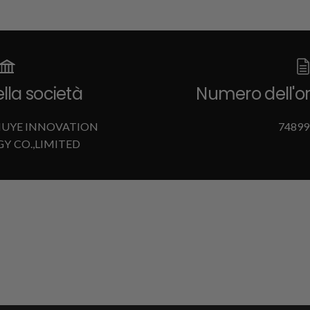
la società
Numero dell'o
UYE INNOVATION
74899
Y CO.,LIMITED