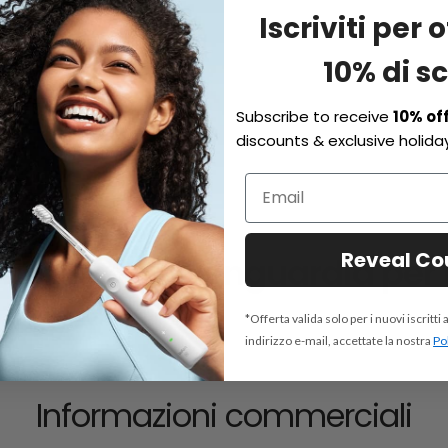
Iscriviti per 
10% di s
Subscribe to receive
10% of
discounts & exclusive holiday
Reveal C
ologia all'avanguardia per t
*Offerta valida solo per i nuovi iscritti 
indirizzo e-mail, accettate la nostra
Pol
Informazioni commerciali