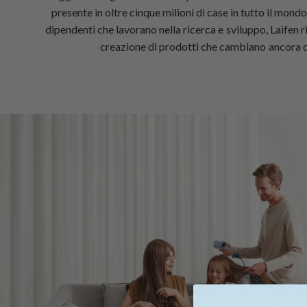
presente in oltre cinque milioni di case in tutto il mondo.
dipendenti che lavorano nella ricerca e sviluppo, Laifen 
creazione di prodotti che cambiano ancora di 