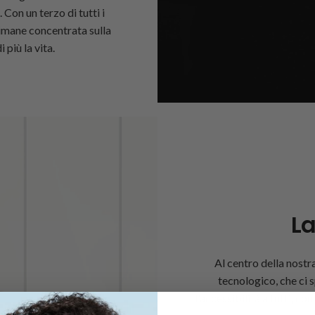
 Con un terzo di tutti i
rimane concentrata sulla
più la vita.
La
Al centro della nostr
tecnologico, che ci 
l'accessibilità a tutti, c