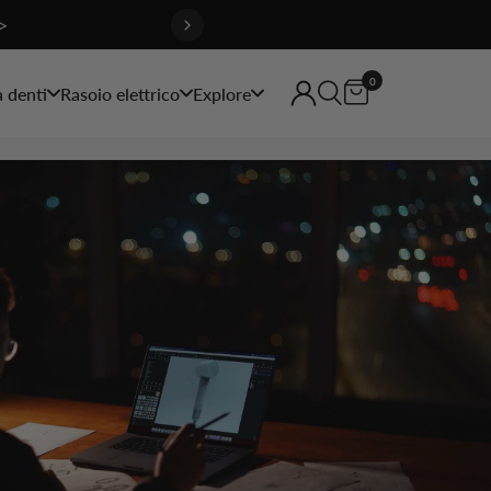
>
0
a denti
Rasoio elettrico
Explore