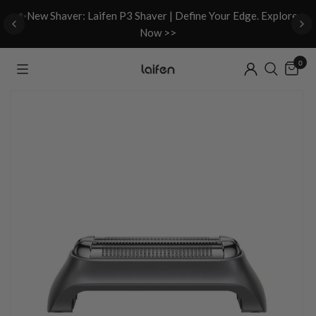
d
✨New Shaver: Laifen P3 Shaver | Define Your Edge. Explore
Now >>
0