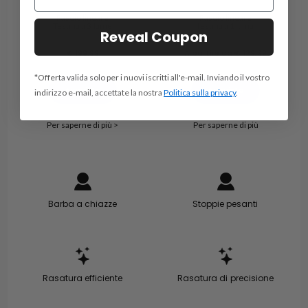
Rasoio lineare
Rasoio lineare
Testina a 3 lame
testina a 1 lama
Reveal Coupon
€ 199.99
A partire da € 129,99
*Offerta valida solo per i nuovi iscritti all'e-mail. Inviando il vostro
Acquista
Acquista
indirizzo e-mail, accettate la nostra
Politica sulla privacy
.
Per saperne di più >
Per saperne di più
Barba a chiazze
Stoppie pesanti
Rasatura efficiente
Rasatura di precisione