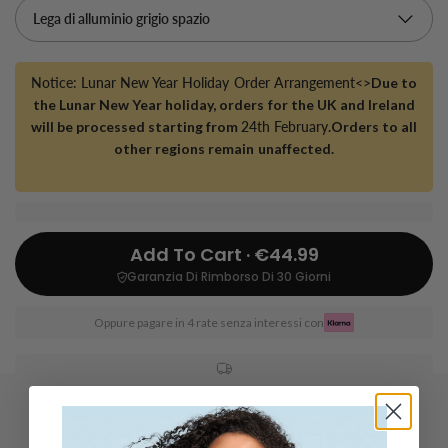
Notice: Lunar New Year Holiday Order Arrangement<>
Due to
the Lunar New Year holiday, orders for the UK and Ireland
will be processed starting from
24th February
.Orders to all
other regions remain unaffected.
Add To Cart · €44.99
Garanzia Di Rimborso Di 30 Giorni
Oppure pagare in 4 rate senza interessi con
Scegliete il vostro rasoio