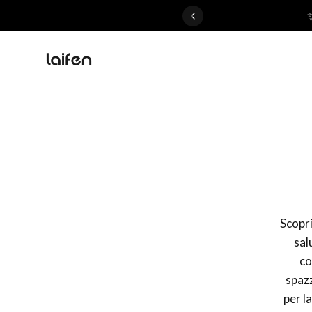
 gentle for everyone>>
Scoprit
sal
co
spazz
per l