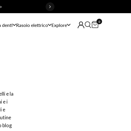
>
0
a denti
Rasoio elettrico
Explore
lli e la
 e i
i e
outine
o blog