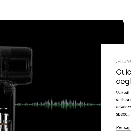
JANUAR
Guida
degl
We will
with ou
advance
speed...
Per sap