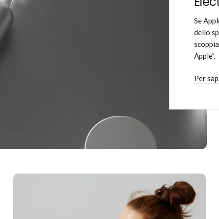
Elec
Se Appl
dello s
scoppia
Apple".
Per sap