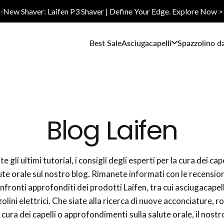
✨New Shaver: Laifen P3 Shaver | Define Your Edge. Explore Now >
Best Sale
Asciugacapelli
Spazzolino d
Blog Laifen
e gli ultimi tutorial, i consigli degli esperti per la cura dei cape
ute orale sul nostro blog. Rimanete informati con le recensioni
nfronti approfonditi dei prodotti Laifen, tra cui asciugacapell
olini elettrici. Che siate alla ricerca di nuove acconciature, r
a cura dei capelli o approfondimenti sulla salute orale, il nostr