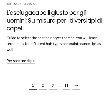
JANUARY 13 2026
L'asciugacapelli giusto per gli
uomini: Su misura per i diversi tipi di
capelli
Guide to select the best hair dryer for men. You will learn
techniques for different hair types and maintenance tips as
well
Per saperne di più
...
1
2
3
11