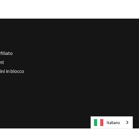
filiato
nt
ini in blocco
Italiano
Europa Inglese / € EUR