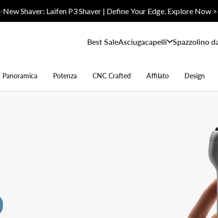
✨New Shaver: Laifen P3 Shaver | Define Your Edge. Explore Now >
Best Sale
Asciugacapelli
Spazzolino d
Panoramica
Potenza
CNC Crafted
Affilato
Design
o