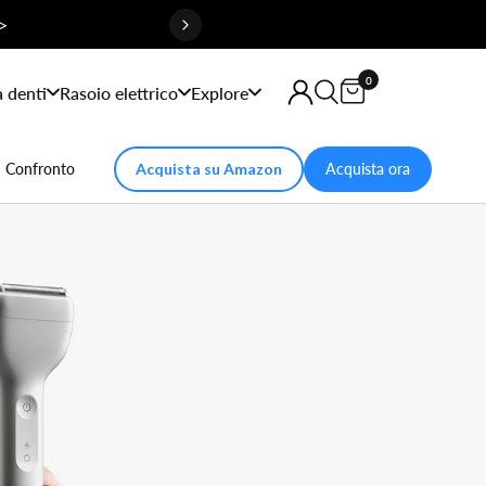
>
0
a denti
Rasoio elettrico
Explore
Confronto
Acquista su Amazon
Acquista ora