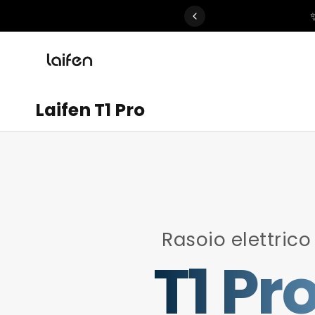
 gentle for everyone>>
Laifen T1 Pro
Rasoio elettrico
T1 Pr