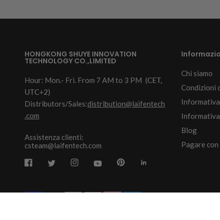
HONGKONG SHUYE INNOVATION
Informazio
TECHNOLOGY CO.,LIMITED
Chi siamo
Hour: Mon.- Fri. From 7 AM to 3 PM
(CET,
Condizioni d
UTC+2)
Informativa
Distributors/Sales:
distribution@laifentech
.com
Informativa 
Blog
Assistenza clienti:
Pagare con
csteam@laifentech.com
© 2026
Laifen-EU.
All rights reserved.