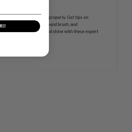
ntezza
ow to blow-dry your hair properly. Get tips on
ues, blow-drying with a round brush, and
MI!
tening. Achieve volume and shine with these expert
erne di più