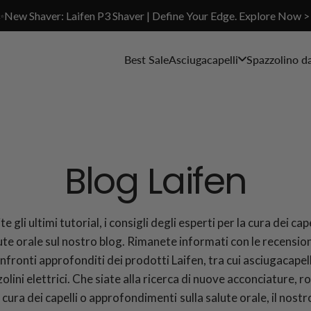
✨New Shaver: Laifen P3 Shaver | Define Your Edge. Explore Now >
Best Sale
Asciugacapelli
Spazzolino d
Blog Laifen
e gli ultimi tutorial, i consigli degli esperti per la cura dei cape
ute orale sul nostro blog. Rimanete informati con le recensioni
nfronti approfonditi dei prodotti Laifen, tra cui asciugacapell
olini elettrici. Che siate alla ricerca di nuove acconciature, r
a cura dei capelli o approfondimenti sulla salute orale, il nostr