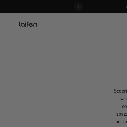
 gentle for everyone>>
Scoprit
sal
co
spazz
per l