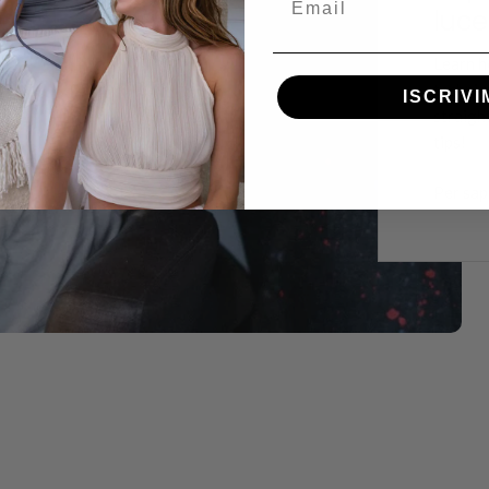
luce
Learn h
techniq
ISCRIVI
straigh
tips!
Per sap