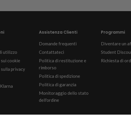
ni
Assistenza Clienti
Programmi
Domande frequenti
Diventare un af
i utilizzo
Contattateci
Student Discou
 sui cookie
Politica di restituzione e
Richiesta di ord
rimborso
sulla privacy
Politica di spedizione
Politica di garanzia
 Klarna
Monitoraggio dello stato
dell'ordine