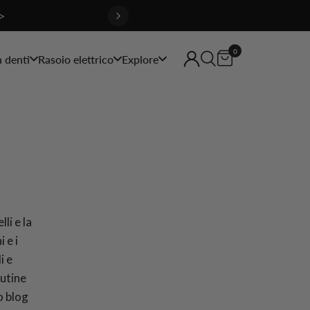
>
0
a denti
Rasoio elettrico
Explore
lli e la
 e i
i e
outine
o blog