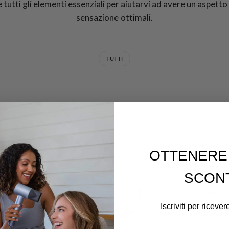
 tutti gli elementi essenziali per aiutarvi ad avere un aspetto
sensazione ottimali.
TUTTI
OTTENERE 
SCON
JANUAR
Iscriviti per ricever
Arric
Crea
Email