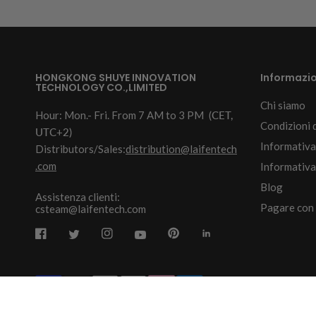
HONGKONG SHUYE INNOVATION
Informazio
TECHNOLOGY CO.,LIMITED
Chi siamo
Hour: Mon.- Fri. From 7 AM to 3 PM
(CET,
Condizioni d
UTC+2)
Informativa
Distributors/Sales:
distribution@laifentech
.com
Informativa 
Blog
Assistenza clienti:
Pagare con
csteam@laifentech.com
© 2026
Laifen-EU.
All rights reserved.