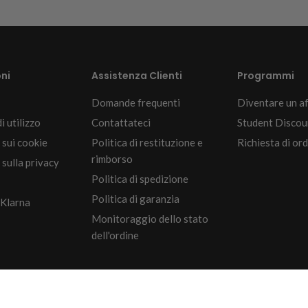
ni
Assistenza Clienti
Programmi
Domande frequenti
Diventare un af
i utilizzo
Contattateci
Student Discou
 sui cookie
Politica di restituzione e
Richiesta di ord
rimborso
sulla privacy
Politica di spedizione
Politica di garanzia
 Klarna
Monitoraggio dello stato
dell'ordine