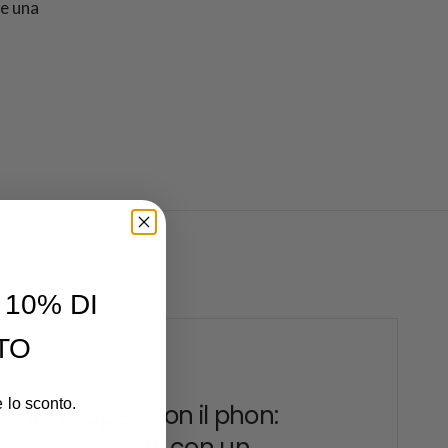
 e una
10% DI
TO
Y 13 2026
e lo sconto.
ciare i capelli con il phon:
re ricci perfetti con un