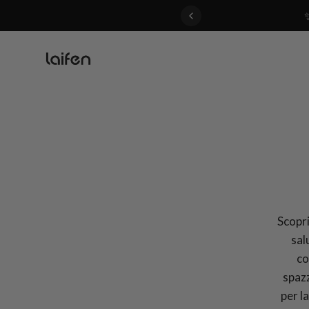
 gentle for everyone>>
Scoprit
sal
co
spazz
per l