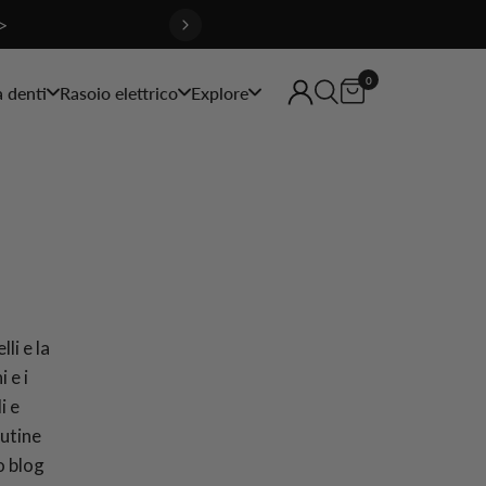
>
0
a denti
Rasoio elettrico
Explore
lli e la
 e i
i e
outine
o blog