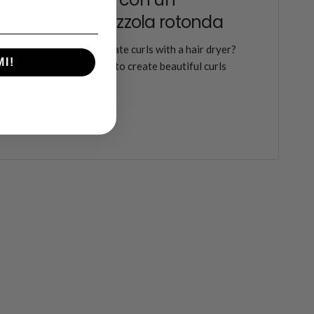
usore e una spazzola rotonda
want to learn how to create curls with a hair dryer?
MI!
article, you will learn how to create beautiful curls
 help of a diffuser...
erne di più