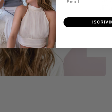
diff
Do you 
ISCRIVI
In this 
with the
Per sap