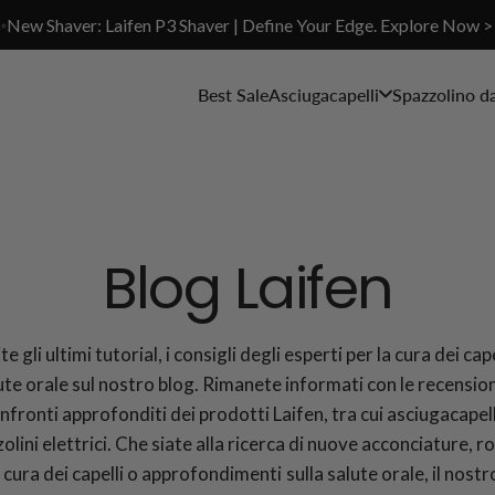
✨New Shaver: Laifen P3 Shaver | Define Your Edge. Explore Now >
Best Sale
Asciugacapelli
Spazzolino d
Blog Laifen
e gli ultimi tutorial, i consigli degli esperti per la cura dei cape
ute orale sul nostro blog. Rimanete informati con le recensioni
nfronti approfonditi dei prodotti Laifen, tra cui asciugacapell
olini elettrici. Che siate alla ricerca di nuove acconciature, r
a cura dei capelli o approfondimenti sulla salute orale, il nostr