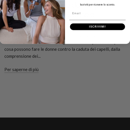
Cosa devono fare le donne per la
Iscriviti per ricevere lo sconto.
Email
perdita dei capelli? Cause e
trattamenti efficaci
ISCRIVIMI!
Vi state chiedendo: Cosa fare contro la caduta dei capelli nelle
donne? Abbiamo raccolto le migliori soluzioni per voi. Scoprite
cosa possono fare le donne contro la caduta dei capelli, dalla
comprensione dei...
Per saperne di più