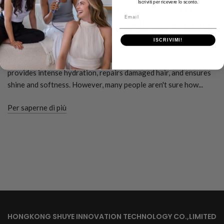
Iscriviti per ricevere lo sconto.
Come utilizzare una maschera per
Email
capelli - I migliori consigli per la cura
dei capelli
ISCRIVIMI!
A hair mask is an essential part of any hair care routine. It
provides intense hydration, repairs damaged hair, and ensures
shine and softness. However, many people aren't sure how...
Per saperne di più
HONGKONG SHUYE INNOVATION TECHNOLOGY CO.,LIMITED