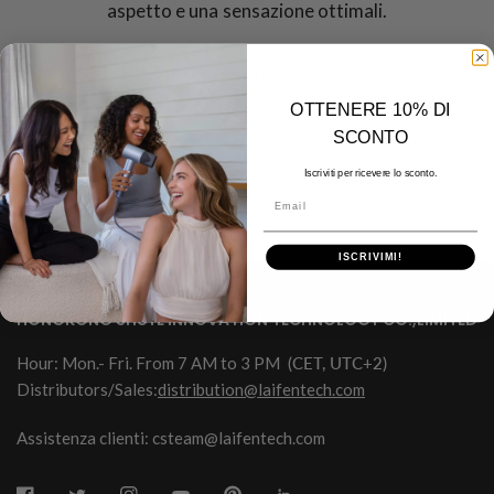
aspetto e una sensazione ottimali.
TUTTI
OTTENERE 10% DI
SCONTO
Iscriviti per ricevere lo sconto.
Email
ISCRIVIMI!
HONGKONG SHUYE INNOVATION TECHNOLOGY CO.,LIMITED
Hour: Mon.- Fri. From 7 AM to 3 PM
(CET, UTC+2)
Distributors/Sales:
distribution@laifentech.com
Assistenza clienti: csteam@laifentech.com