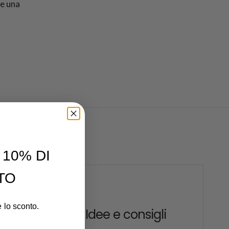
 e una
10% DI
TO
ER 22 2025
e lo sconto.
nciature lisce: Idee e consigli