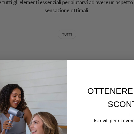
 tutti gli elementi essenziali per aiutarvi ad avere un aspetto
sensazione ottimali.
TUTTI
OTTENERE 
SCON
DECEMB
Iscriviti per ricever
Acco
Email