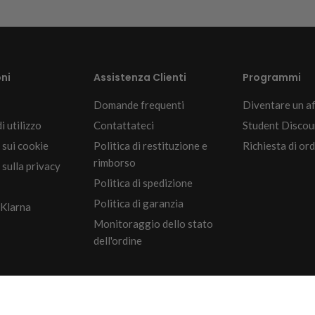
ni
Assistenza Clienti
Programmi
Domande frequenti
Diventare un af
i utilizzo
Contattateci
Student Discou
 sui cookie
Politica di restituzione e
Richiesta di ord
rimborso
sulla privacy
Politica di spedizione
Politica di garanzia
 Klarna
Monitoraggio dello stato
dell'ordine