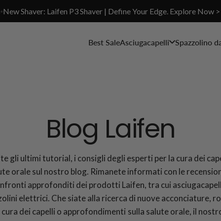
✨New Shaver: Laifen P3 Shaver | Define Your Edge. Explore Now >
Best Sale
Asciugacapelli
Spazzolino d
Blog Laifen
e gli ultimi tutorial, i consigli degli esperti per la cura dei cape
ute orale sul nostro blog. Rimanete informati con le recensioni
nfronti approfonditi dei prodotti Laifen, tra cui asciugacapell
olini elettrici. Che siate alla ricerca di nuove acconciature, r
a cura dei capelli o approfondimenti sulla salute orale, il nostr