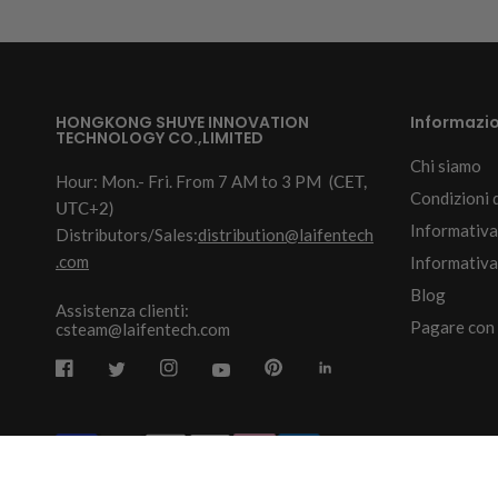
HONGKONG SHUYE INNOVATION
Informazio
TECHNOLOGY CO.,LIMITED
Chi siamo
Hour: Mon.- Fri. From 7 AM to 3 PM
(CET,
Condizioni d
UTC+2)
Informativa
Distributors/Sales:
distribution@laifentech
.com
Informativa 
Blog
Assistenza clienti:
Pagare con
csteam@laifentech.com
© 2026
Laifen-EU.
All rights reserved.