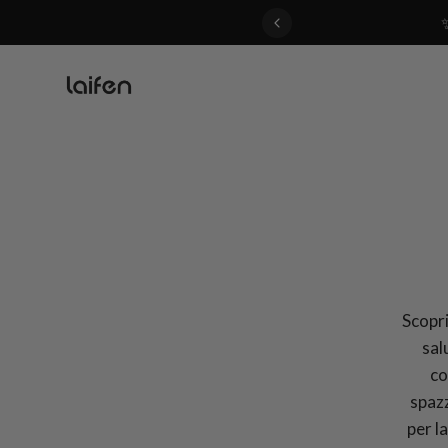
 gentle for everyone>>
Scoprit
sal
co
spazz
per l