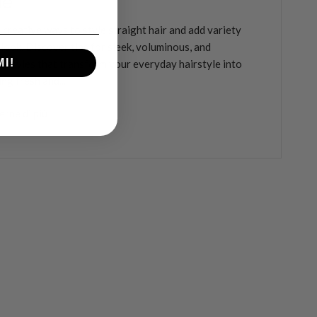
ile
 creative ways to style straight hair and add variety
 look. Discover tips for sleek, voluminous, and
MI!
d styles that transform your everyday hairstyle into
ng fresh and...
erne di più