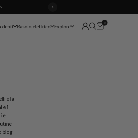
>
0
a denti
Rasoio elettrico
Explore
lli e la
 e i
i e
outine
o blog