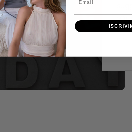
sugg
Con il 
importa
ISCRIVI
Stati U
con ansi
Per sap