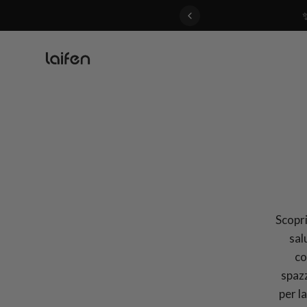
 gentle for everyone>>
Scoprit
sal
co
spazz
per l