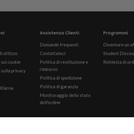
ni
Assistenza Clienti
Programmi
Domande frequenti
Diventare un af
i utilizzo
Contattateci
Student Discou
 sui cookie
Politica di restituzione e
Richiesta di ord
rimborso
sulla privacy
Politica di spedizione
Politica di garanzia
 Klarna
Monitoraggio dello stato
dell'ordine