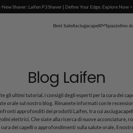
✨New Shaver: Laifen P3 Shaver | Define Your Edge. Explore Now >
Best Sale
Asciugacapelli
Spazzolino d
Blog Laifen
e gli ultimi tutorial, i consigli degli esperti per la cura dei cape
ute orale sul nostro blog. Rimanete informati con le recensioni
nfronti approfonditi dei prodotti Laifen, tra cui asciugacapell
olini elettrici. Che siate alla ricerca di nuove acconciature, r
a cura dei capelli o approfondimenti sulla salute orale, il nostr