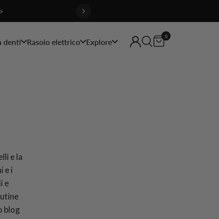
>
0
a denti
Rasoio elettrico
Explore
lli e la
 e i
i e
outine
o blog