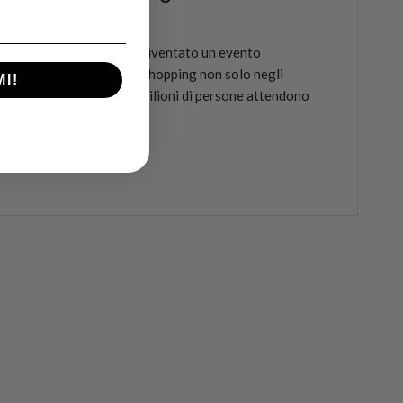
erimenti
Black Friday alle porte, è diventato un evento
nte nel calendario dello shopping non solo negli
MI!
niti ma anche in Europa. Milioni di persone attendono
a...
erne di più