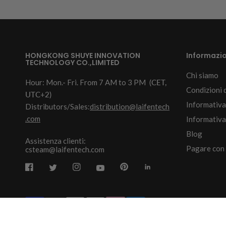
HONGKONG SHUYE INNOVATION
Informazio
TECHNOLOGY CO.,LIMITED
Chi siamo
Hour: Mon.- Fri. From 7 AM to 3 PM
(CET,
Condizioni d
UTC+2)
Informativa
Distributors/Sales:
distribution@laifentech
.com
Informativa 
Blog
Assistenza clienti:
Pagare con
csteam@laifentech.com
© 2026
Laifen-EU.
All rights reserved.