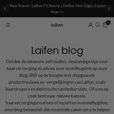
d
✨New Shaver: Laifen P3 Shaver | Define Your Edge. Explore
Now >>
0
Laifen blog
Ontdek de nieuwste zelfstudies, deskundige tips voor
haarverzorging en advies over mondhygiëne op onze
blog. Blijf op de hoogte met diepgaande
productreviews en -vergelijkingen van Laifen, zoals
haardrogers en elektrische tandenborstels. Of u nu op
zoek bent naar nieuwe kapsels,
haarverzorgingsroutines of inzichten in mondhygiëne,
onze blog behandelt alle essentiële zaken om u te helpen