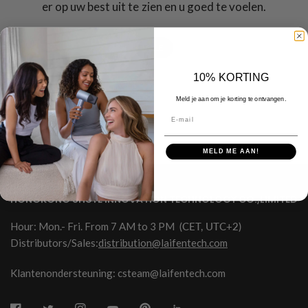
er op uw best uit te zien en u goed te voelen.
ALLE
10% KORTING
Meld je aan om je korting te ontvangen.
E-mail
MELD ME AAN!
HONGKONG SHUYE INNOVATION TECHNOLOGY CO.,LIMITED
Hour: Mon.- Fri. From 7 AM to 3 PM
(CET, UTC+2)
Distributors/Sales:
distribution@laifentech.com
Klantenondersteuning: csteam@laifentech.com