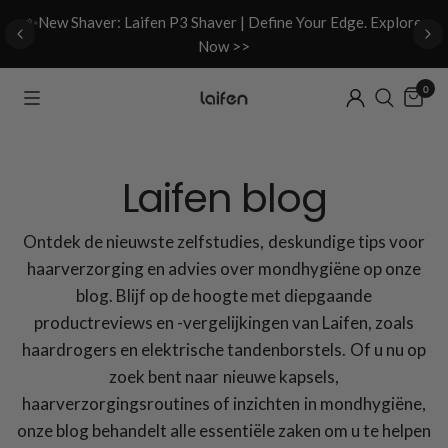
d
✨New Shaver: Laifen P3 Shaver | Define Your Edge. Explore
Now >>
0
Laifen blog
Ontdek de nieuwste zelfstudies, deskundige tips voor
haarverzorging en advies over mondhygiëne op onze
blog. Blijf op de hoogte met diepgaande
productreviews en -vergelijkingen van Laifen, zoals
haardrogers en elektrische tandenborstels. Of u nu op
zoek bent naar nieuwe kapsels,
haarverzorgingsroutines of inzichten in mondhygiëne,
onze blog behandelt alle essentiële zaken om u te helpen