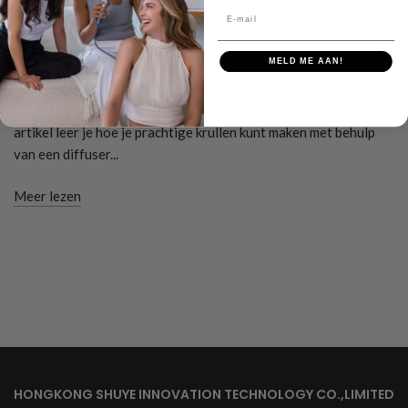
Krullend haar met een haardroger:
E-mail
Perfecte krullen creëren met een
MELD ME AAN!
diffuser en ronde borstel
Wil je leren hoe je krullen kunt maken met een föhn? In dit
artikel leer je hoe je prachtige krullen kunt maken met behulp
van een diffuser...
Meer lezen
HONGKONG SHUYE INNOVATION TECHNOLOGY CO.,LIMITED