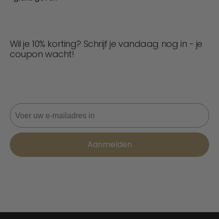
Wil je 10% korting? Schrijf je vandaag nog in - je
coupon wacht!
Mis nooit een deal! Word nu lid voor updates, stijltips en
10% korting op je volgende bestelling. 📩
E-mail
Aanmelden