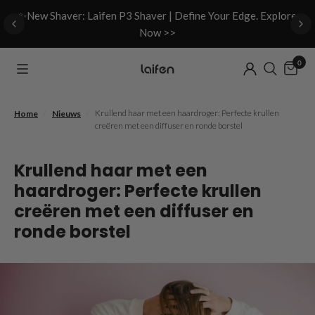
d
✨New Shaver: Laifen P3 Shaver | Define Your Edge. Explore
Now >>
0
/
/
Krullend haar met een haardroger: Perfecte krullen
Home
Nieuws
creëren met een diffuser en ronde borstel
Krullend haar met een
haardroger: Perfecte krullen
creëren met een diffuser en
ronde borstel