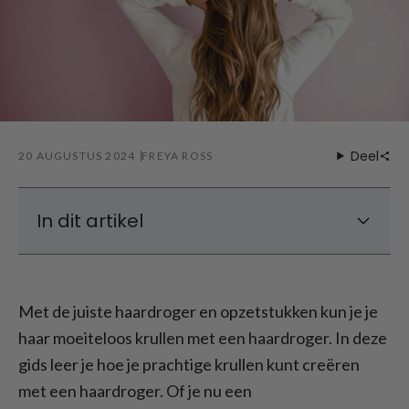
Deel
20 AUGUSTUS 2024
FREYA ROSS
In dit artikel
Een verstuiver gebruiken: Stap-voor-stap
handleiding
Met de juiste haardroger en opzetstukken kun je je
Krullen föhnen met een ronde borstel
haar moeiteloos krullen met een haardroger. In deze
Beste haardrogers voor krullend haar:
gids leer je hoe je prachtige krullen kunt creëren
Laifen Swift haardroger met hoge snelheid
met een haardroger. Of je nu een
Tips en trucs voor het krullen van haar met