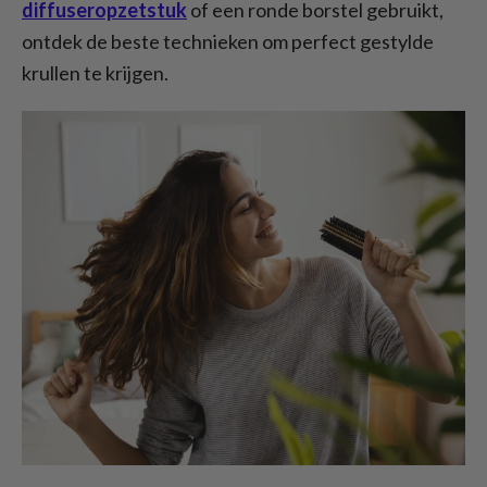
een haardroger
diffuseropzetstuk
of een ronde borstel gebruikt,
Föhnen vs. aan de lucht drogen: Wat is
ontdek de beste technieken om perfect gestylde
beter voor krullen?
krullen te krijgen.
Conclusie