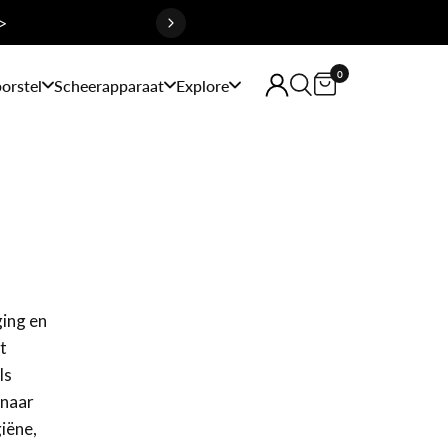
>
0
orstel
Scheerapparaat
Explore
ging en
t
ls
 naar
iëne,