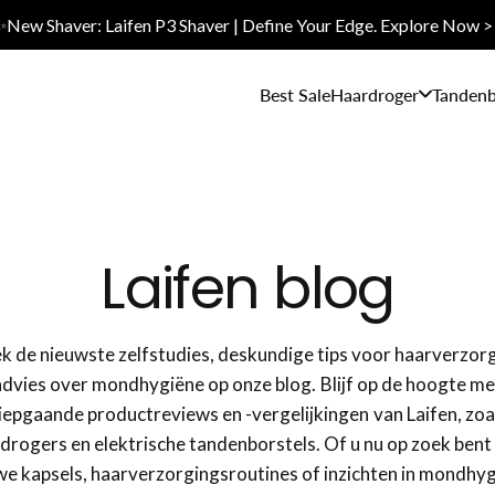
✨New Shaver: Laifen P3 Shaver | Define Your Edge. Explore Now >
Best Sale
Haardroger
Tandenb
Laifen blog
 de nieuwste zelfstudies, deskundige tips voor haarverzor
advies over mondhygiëne op onze blog. Blijf op de hoogte me
iepgaande productreviews en -vergelijkingen van Laifen, zoa
drogers en elektrische tandenborstels. Of u nu op zoek bent
we kapsels, haarverzorgingsroutines of inzichten in mondhyg