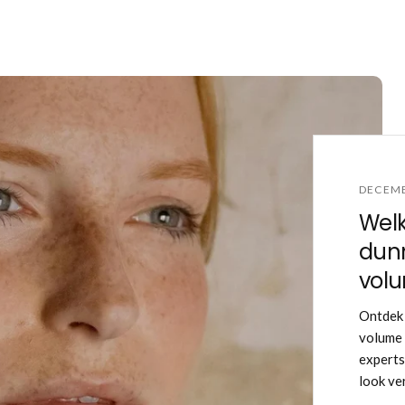
DECEMB
Welk
dun
volu
Ontdek 
volume 
experts 
look ver