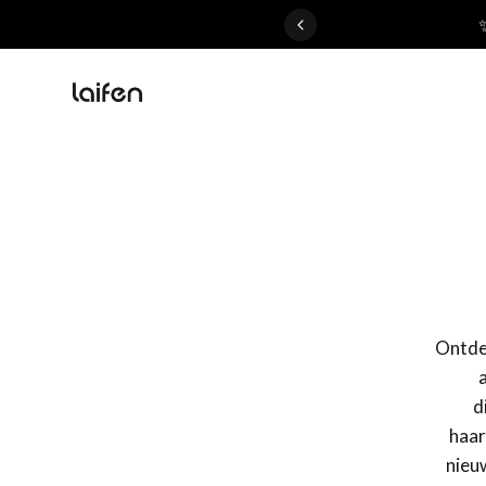
 gentle for everyone>>
Ontdek
d
haar
nieu