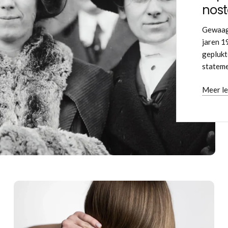
nost
Gewaagd
jaren 1
geplukt
stateme
Meer l