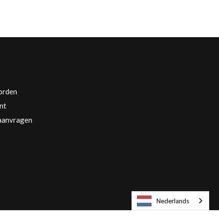
orden
nt
 aanvragen
Nederlands
Europa Engels / € EUR