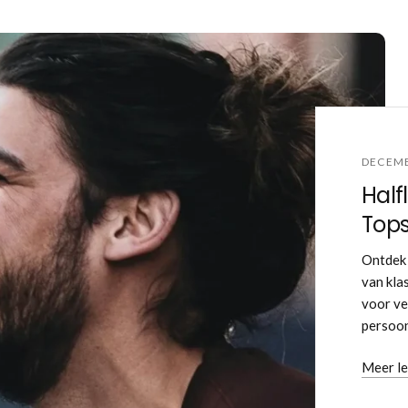
DECEMB
Half
Tops
Ontdek 
van kla
voor ve
persoonl
Meer l