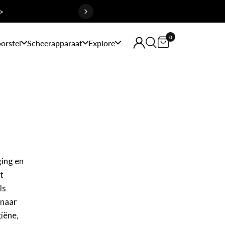
>
0
orstel
Scheerapparaat
Explore
ging en
t
ls
 naar
iëne,