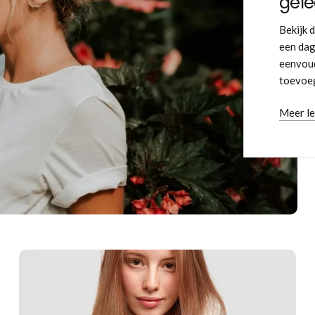
gel
Bekijk 
een dag
eenvoud
toevoeg
Meer l