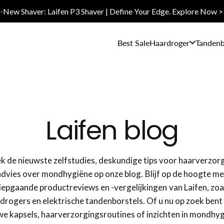
✨New Shaver: Laifen P3 Shaver | Define Your Edge. Explore Now >
Best Sale
Haardroger
Tandenb
Laifen blog
 de nieuwste zelfstudies, deskundige tips voor haarverzor
advies over mondhygiëne op onze blog. Blijf op de hoogte me
iepgaande productreviews en -vergelijkingen van Laifen, zoa
drogers en elektrische tandenborstels. Of u nu op zoek bent
we kapsels, haarverzorgingsroutines of inzichten in mondhyg