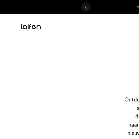
 gentle for everyone>>
Ontdek
d
haar
nieu