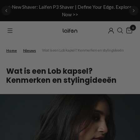
d
✨New Shaver: Laifen P3 Shaver | Define Your Edge. Explore
Now >>
0
/
/
Wat is een Lob kapsel? Kenmerken en stylingideeën
Home
Nieuws
Wat is een Lob kapsel?
Kenmerken en stylingideeën