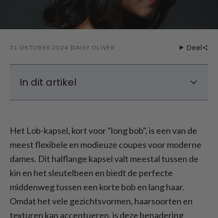
Deel
31 OKTOBER 2024
DAISY OLIVER
In dit artikel
Hoe ziet een Lobkapsel eruit?
De beste Lob kapsels voor 2025: 10
Het Lob-kapsel, kort voor "long bob", is een van de
populaire looks om te proberen
meest flexibele en modieuze coupes voor moderne
Lob kapsel: Styling tips voor Lob kapsels
dames. Dit halflange kapsel valt meestal tussen de
kin en het sleutelbeen en biedt de perfecte
middenweg tussen een korte bob en lang haar.
Omdat het vele gezichtsvormen, haarsoorten en
texturen kan accentueren, is deze benadering