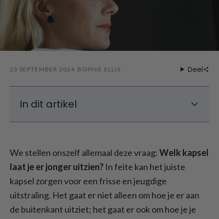
Deel
23 SEPTEMBER 2024
SOPHIE ELLIS
In dit artikel
Welke kapsels maken je jonger - De hotste
trends van 2025
We stellen onszelf allemaal deze vraag:
Welk kapsel
Welk kapsel laat je er jonger uitzien na je
laat je er jonger uitzien?
50e?
In feite kan het juiste
kapsel zorgen voor een frisse en jeugdige
Welke kapsels laten je er jonger uitzien als je
ouder wordt?
uitstraling. Het gaat er niet alleen om hoe je er aan
de buitenkant uitziet; het gaat er ook om hoe je je