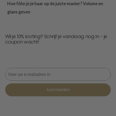
Hoe föhn je je haar op de juiste manier? Volume en
glans geven
Wil je 10% korting? Schrijf je vandaag nog in - je
coupon wacht!
Mis nooit een deal! Word nu lid voor updates, stijltips en
10% korting op je volgende bestelling. 📩
E-mail
Aanmelden