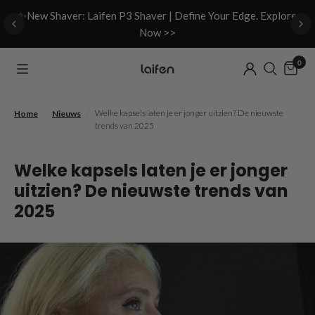
d
✨New Shaver: Laifen P3 Shaver | Define Your Edge. Explore
Now >>
0
/
/
Welke kapsels laten je er jonger uitzien? De nieuwste
Home
Nieuws
trends van 2025
Welke kapsels laten je er jonger
uitzien? De nieuwste trends van
2025