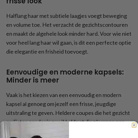
frisse look
Halflang haar met subtiele laagjes voegt beweging
en volume toe. Het verzacht de gezichtscontouren
en maakt de algehele look minder hard. Voor wie niet
voor heel lang haar wil gaan, is dit een perfecte optie
die elegantie en frisheid toevoegt.
Eenvoudige en moderne kapsels:
Minder is meer
Vaak is het kiezen van een eenvoudig en modern
kapsel al genoeg om jezelf een frisse, jeugdige
uitstraling te geven. Heldere coupes die het gezicht
omlijsten zonder ingewikkelde styling kunnen een
jongere, meer natuurlijke look creëren. Het