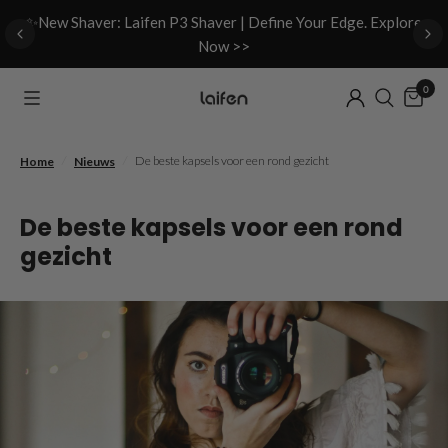
d
✨New Shaver: Laifen P3 Shaver | Define Your Edge. Explore
Now >>
0
/
/
De beste kapsels voor een rond gezicht
Home
Nieuws
De beste kapsels voor een rond
gezicht