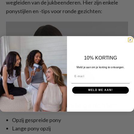
wegleiden van de jukbeenderen. Hier zijn enkele
ponystijlen en -tips voor ronde gezichten:
10% KORTING
Meld je aan om je korting te ontvangen.
E-mail
MELD ME AAN!
Stylingtips voor ronde gezichten
Opzij gespreide pony
Lange pony opzij