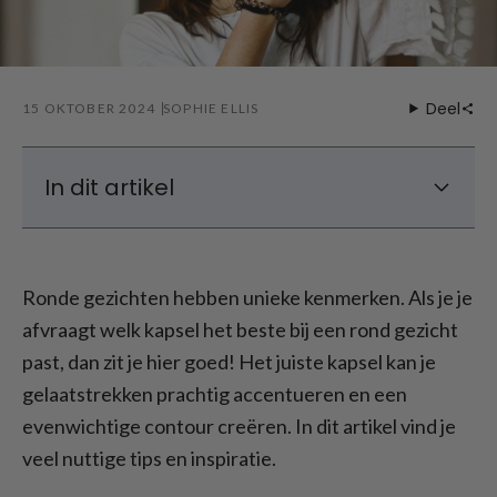
Deel
15 OKTOBER 2024
SOPHIE ELLIS
In dit artikel
Wat zijn de kenmerken van een rond
gezicht?
Ronde gezichten hebben unieke kenmerken. Als je je
Hoe je je beste eigenschappen kunt
afvraagt welk kapsel het beste bij een rond gezicht
benadrukken
past, dan zit je hier goed! Het juiste kapsel kan je
Kapsels voor vrouwen boven de 40 met een
rond gezicht
gelaatstrekken prachtig accentueren en een
Beste pony voor ronde gezichten
evenwichtige contour creëren. In dit artikel vind je
veel nuttige tips en inspiratie.