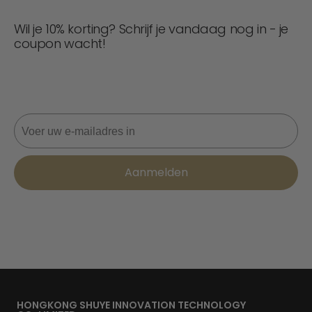
Wil je 10% korting? Schrijf je vandaag nog in - je
coupon wacht!
Mis nooit een deal! Word nu lid voor updates, stijltips en
10% korting op je volgende bestelling. 📩
E-mail
Aanmelden
HONGKONG SHUYE INNOVATION TECHNOLOGY