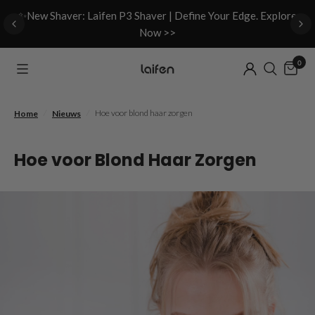
d
✨New Shaver: Laifen P3 Shaver | Define Your Edge. Explore
Now >>
0
/
/
Hoe voor blond haar zorgen
Home
Nieuws
Hoe voor Blond Haar Zorgen