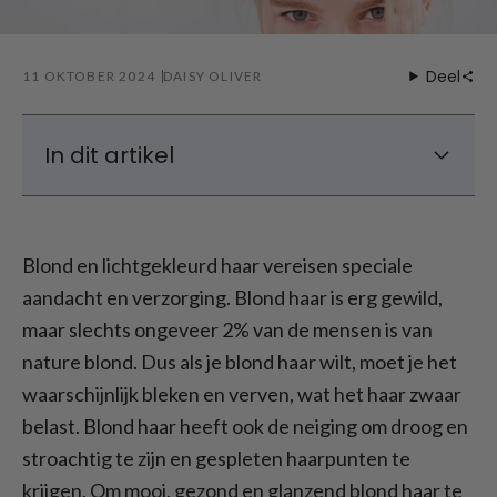
Deel
11 OKTOBER 2024
DAISY OLIVER
In dit artikel
Hoe krijg je mooi blond haar?
Verschillende tinten blond
Blond en lichtgekleurd haar vereisen speciale
Verzorging voor blond haar - Wat te doen
aandacht en verzorging. Blond haar is erg gewild,
met stroachtig haar?
maar slechts ongeveer 2% van de mensen is van
Hoe geverfd haar goed verzorgen - Beste
nature blond. Dus als je blond haar wilt, moet je het
verzorging voor gekleurd haar
waarschijnlijk bleken en verven, wat het haar zwaar
Verzorging voor blond haar - Home
Remedies
belast. Blond haar heeft ook de neiging om droog en
stroachtig te zijn en gespleten haarpunten te
krijgen. Om mooi, gezond en glanzend blond haar te