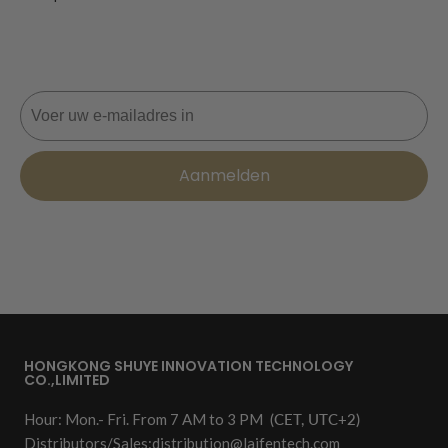
Mis nooit een deal! Word nu lid voor updates, stijltips en
10% korting op je volgende bestelling. 📩
E-mail
Aanmelden
HONGKONG SHUYE INNOVATION TECHNOLOGY
CO.,LIMITED
Hour: Mon.- Fri. From 7 AM to 3 PM
(CET, UTC+2)
Distributors/Sales:
distribution@laifentech.com