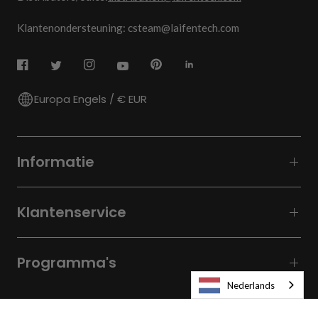
Klantenondersteuning: csteam@laifentech.com
Europa Engels / € EUR
Informatie
Klantenservice
Programma's
Nederlands