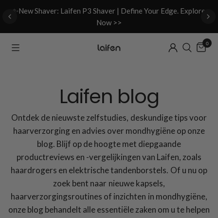
d
✨New Shaver: Laifen P3 Shaver | Define Your Edge. Explore
Now >>
0
Laifen blog
Ontdek de nieuwste zelfstudies, deskundige tips voor
haarverzorging en advies over mondhygiëne op onze
blog. Blijf op de hoogte met diepgaande
productreviews en -vergelijkingen van Laifen, zoals
haardrogers en elektrische tandenborstels. Of u nu op
zoek bent naar nieuwe kapsels,
haarverzorgingsroutines of inzichten in mondhygiëne,
onze blog behandelt alle essentiële zaken om u te helpen