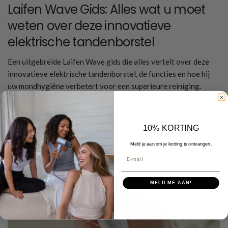
Laifen Wave Gids: Alles wat u moet
weten over deze innovatieve
elektrische tandenborstel
Een uitgebreide Laifen Wave gids die alles vertelt over deze
innovatieve elektrische tandenborstel, de functies en hoe hij
uw mondhygiëne verbetert voor een superieure reiniging.
Meer lezen
10% KORTING
Meld je aan om je korting te ontvangen.
E-mail
MELD ME AAN!