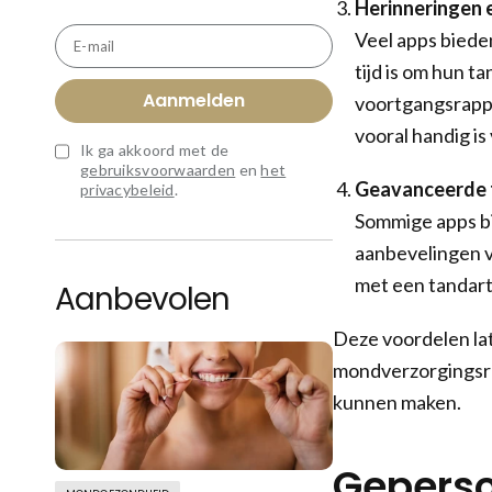
Herinneringen
Veel apps biede
E-mail
tijd is om hun 
Aanmelden
voortgangsrapp
vooral handig is
Ik ga akkoord met de
gebruiksvoorwaarden
en
het
Geavanceerde 
privacybeleid
.
Sommige apps bi
aanbevelingen v
met een tandar
Aanbevolen
Deze voordelen la
mondverzorgingsro
kunnen maken.
Geperso