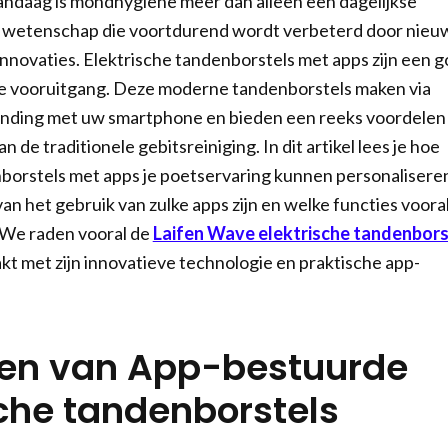
andaag is mondhygiëne meer dan alleen een dagelijkse
en wetenschap die voortdurend wordt verbeterd door nieu
nnovaties. Elektrische tandenborstels met apps zijn een 
e vooruitgang. Deze moderne tandenborstels maken via
inding met uw smartphone en bieden een reeks voordelen
n de traditionele gebitsreiniging. In dit artikel lees je hoe
borstels met apps je poetservaring kunnen personalisere
an het gebruik van zulke apps zijn en welke functies voora
 We raden vooral de
Laifen Wave elektrische tandenbors
akt met zijn innovatieve technologie en praktische app-
en van App-bestuurde
sche tandenborstels