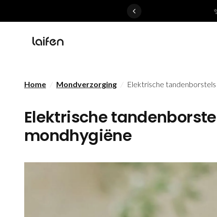
 gentle for everyone>>
Home
/
Mondverzorging
/
Elektrische tandenborstel
Elektrische tandenborst
mondhygiëne