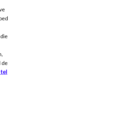
we
goed
 die
n,
l de
tel