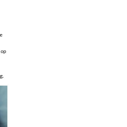
ke
 op
g.