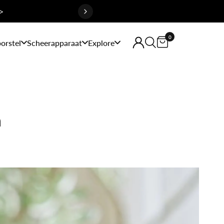
>
0
orstel
Scheerapparaat
Explore
n