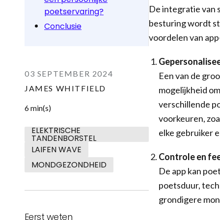
De integratie van 
poetservaring?
besturing wordt st
Conclusie
voordelen van app-
Gepersonalise
03 SEPTEMBER 2024
Een van de groo
JAMES WHITFIELD
mogelijkheid om
verschillende p
6 min(s)
voorkeuren, zoal
ELEKTRISCHE
elke gebruiker e
TANDENBORSTEL
LAIFEN WAVE
Controle en fe
MONDGEZONDHEID
De app kan poe
poetsduur, tech
grondigere mond
Eerst weten