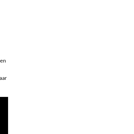
een
aar