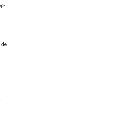
pp-
 de
r