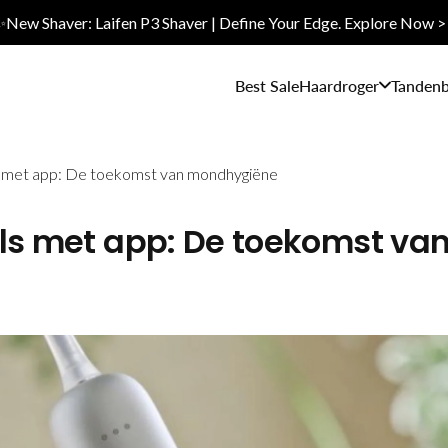
✨New Shaver: Laifen P3 Shaver | Define Your Edge. Explore Now >
Best Sale
Haardroger
Tandenb
s met app: De toekomst van mondhygiëne
els met app: De toekomst va