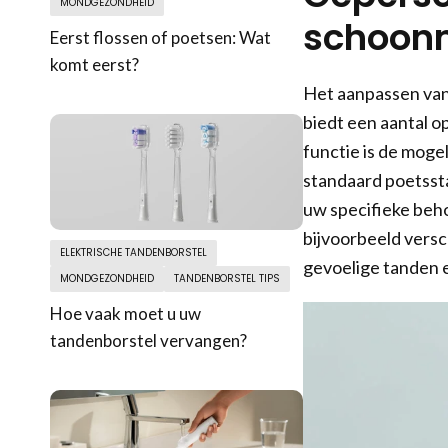
MONDGEZONDHEID
schoon
Eerst flossen of poetsen: Wat
komt eerst?
Het aanpassen van 
biedt een aantal o
functie is de moge
standaard poetssta
uw specifieke beh
bijvoorbeeld versc
ELEKTRISCHE TANDENBORSTEL
gevoelige tanden e
MONDGEZONDHEID
TANDENBORSTEL TIPS
Hoe vaak moet u uw
tandenborstel vervangen?