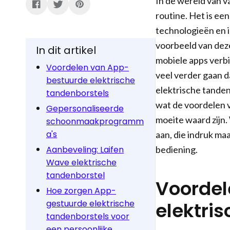
In de wereld van v
routine. Het is e
technologieën en i
voorbeeld van dez
In dit artikel
mobiele apps verb
Voordelen van App-
veel verder gaan da
bestuurde elektrische
elektrische tanden
tandenborstels
wat de voordelen v
Gepersonaliseerde
moeite waard zijn.
schoonmaakprogramm
a's
aan, die indruk ma
Aanbeveling: Laifen
bediening.
Wave elektrische
tandenborstel
Voordel
Hoe zorgen App-
gestuurde elektrische
elektri
tandenborstels voor
een persoonlijke