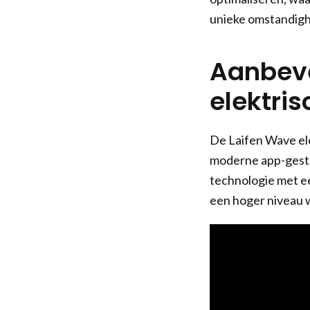
unieke omstandig
Aanbeve
elektri
De Laifen Wave ele
moderne app-gestu
technologie met e
een hoger niveau w