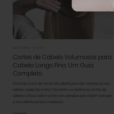
DECEMBER 19 2025
Cortes de Cabelo Volumosos para
Cabelo Longo Fino: Um Guia
Completo
Está à procura de cortes de cabelo para dar volume ao seu
cabelo comprido e fino? Encontre os melhores cortes de
cabelo e dicas sobre cortes em camadas para fazer com que
o seu cabelo pareça volumoso.
Ler mais