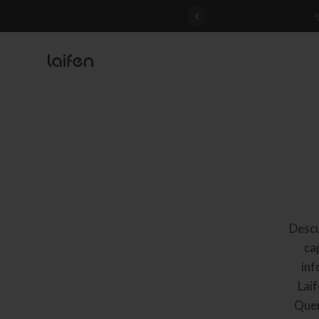
 gentle for everyone>>
Descu
ca
inf
Laif
Quer