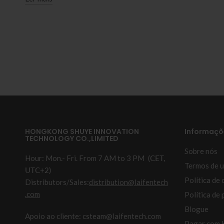
HONGKONG SHUYE INNOVATION
Informaçõ
TECHNOLOGY CO.,LIMITED
Sobre nós
Hour: Mon.- Fri. From 7 AM to 3 PM
(CET,
Termos de u
UTC+2)
Política de 
Distributors/Sales:
distribution@laifentech
.com
Política de 
Blogue
Apoio ao cliente: csteam@laifentech.com
Pagar com 