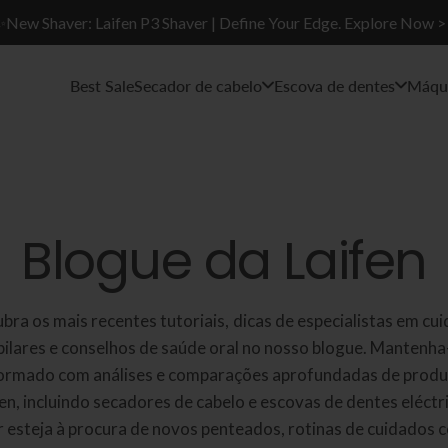
✨New Shaver: Laifen P3 Shaver | Define Your Edge. Explore Now >
Best Sale
Secador de cabelo
Escova de dentes
Máqui
Blogue da Laifen
bra os mais recentes tutoriais, dicas de especialistas em cu
pilares e conselhos de saúde oral no nosso blogue. Mantenha
ormado com análises e comparações aprofundadas de prod
en, incluindo secadores de cabelo e escovas de dentes eléctr
 esteja à procura de novos penteados, rotinas de cuidados 