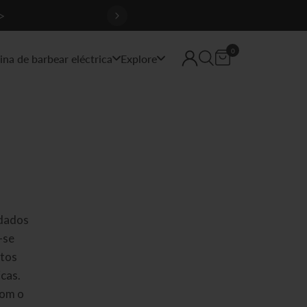
>
0
na de barbear eléctrica
Explore
idados
-se
utos
icas.
com o