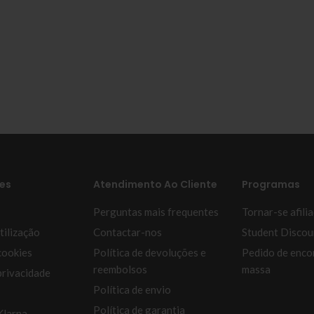
es
Atendimento Ao Cliente
Programas
Perguntas mais frequentes
Tornar-se afili
tilização
Contactar-nos
Student Discou
cookies
Política de devoluções e
Pedido de enc
reembolsos
massa
privacidade
Política de envio
Política de garantia
Klarna