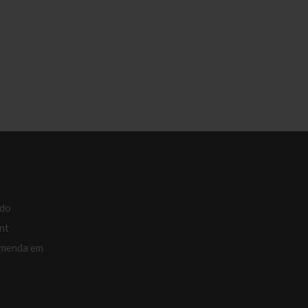
ado
nt
omenda em