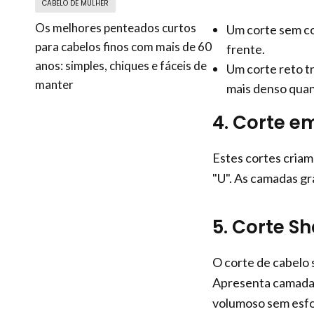
CABELO DE MULHER
Os melhores penteados curtos
Um corte sem co
para cabelos finos com mais de 60
frente.
anos: simples, chiques e fáceis de
Um corte reto t
manter
mais denso qua
4. Corte e
Estes cortes criam
"U". As camadas g
5. Corte S
O corte de cabelo 
Apresenta camadas 
volumoso sem esfo