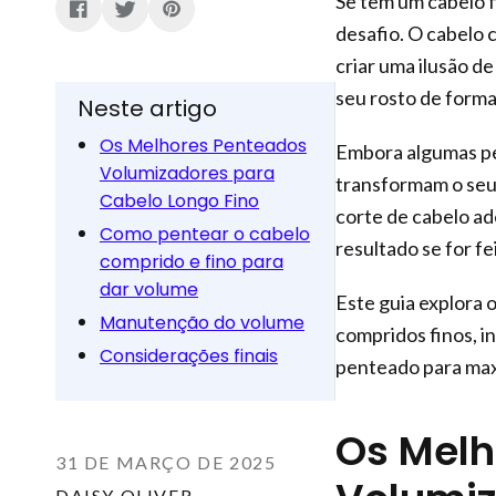
Se tem um cabelo f
desafio. O cabelo 
criar uma ilusão d
seu rosto de forma
Neste artigo
Os Melhores Penteados
Embora algumas pe
Volumizadores para
transformam o seu 
Cabelo Longo Fino
corte de cabelo a
Como pentear o cabelo
resultado se for f
comprido e fino para
dar volume
Este guia explora 
Manutenção do volume
compridos finos, i
Considerações finais
penteado para max
Os Melh
31 DE MARÇO DE 2025
DAISY OLIVER