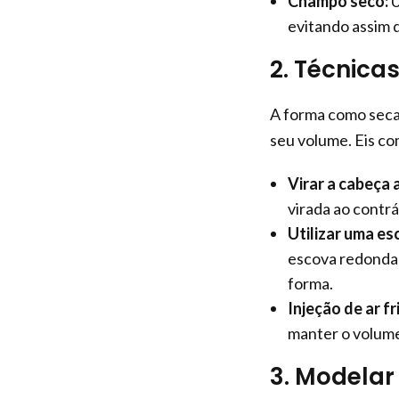
Champô seco:
U
evitando assim q
2. Técnic
A forma como seca 
seu volume. Eis co
Virar a cabeça 
virada ao contrá
Utilizar uma e
escova redonda 
forma.
Injeção de ar fr
manter o volum
3. Modelar