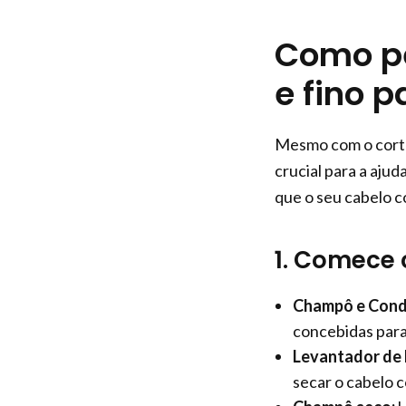
Como pe
e fino 
Mesmo com o corte
crucial para a ajud
que o seu cabelo c
1. Comece 
Champô e Cond
concebidas para
Levantador de 
secar o cabelo 