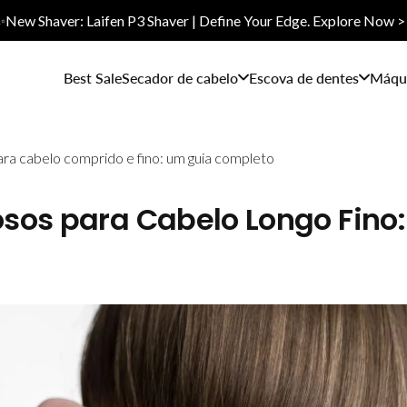
✨New Shaver: Laifen P3 Shaver | Define Your Edge. Explore Now >
Best Sale
Secador de cabelo
Escova de dentes
Máqui
ra cabelo comprido e fino: um guia completo
sos para Cabelo Longo Fino: