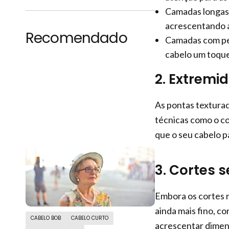
Camadas longas:
acrescentando a
Recomendado
Camadas com pen
cabelo um toque
2. Extremi
As pontas texturada
técnicas como o co
que o seu cabelo p
3. Cortes 
Embora os cortes r
ainda mais fino, c
CABELO BOB
CABELO CURTO
acrescentar dimen