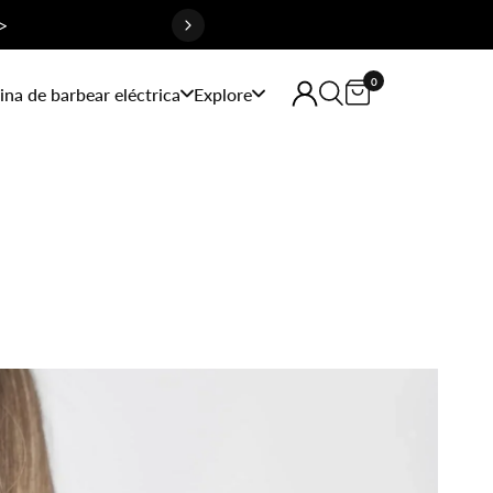
>
0
na de barbear eléctrica
Explore