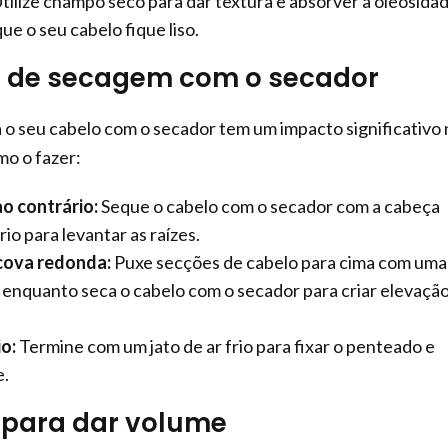
tilize champô seco para dar textura e absorver a oleosidad
ue o seu cabelo fique liso.
as de secagem com o secador
o seu cabelo com o secador tem um impacto significativo 
mo o fazer:
ao contrário:
Seque o cabelo com o secador com a cabeça
rio para levantar as raízes.
scova redonda:
Puxe secções de cabelo para cima com uma
enquanto seca o cabelo com o secador para criar elevação
io:
Termine com um jato de ar frio para fixar o penteado e
e.
 para dar volume