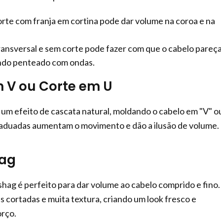
rte com franja em cortina pode dar volume na coroa e na
ransversal e sem corte pode fazer com que o cabelo pareç
ndo penteado com ondas.
m V ou Corte em U
 um efeito de cascata natural, moldando o cabelo em "V" o
raduadas aumentam o movimento e dão a ilusão de volume.
hag
shag é perfeito para dar volume ao cabelo comprido e fino.
cortadas e muita textura, criando um look fresco e
rço.