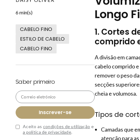
Volumiz
Longo F
6 min(s)
CABELO FINO
1. Cortes 
ESTILO DE CABELO
comprido e
CABELO FINO
A divisão em camad
cabelo comprido e 
remover o peso das
Saber primeiro
secções superiores
cheia e volumosa.
Correio eletrónico
Inscrever-se
Tipos de co
Aceito as
condições de utilização
e
Camadas que emo
a política de privacidade
.
atenção para as