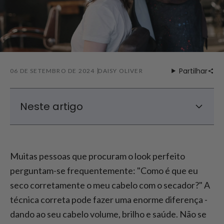
Partilhar
06 DE SETEMBRO DE 2024
DAISY OLIVER
Neste artigo
Guia passo-a-passo para secar o cabelo
com o secador
Muitas pessoas que procuram o look perfeito
Aumentar o volume e o brilho com um
perguntam-se frequentemente: "Como é que eu
secador de cabelo adequado
seco corretamente o meu cabelo com o secador?" A
Quando é que se deve evitar secar o cabelo
com o secador?
técnica correta pode fazer uma enorme diferença -
Como secar o cabelo liso com o secador
dando ao seu cabelo volume, brilho e saúde. Não se