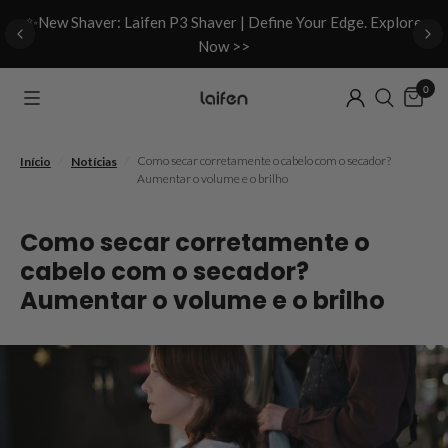
d
✨New Shaver: Laifen P3 Shaver | Define Your Edge. Explore
Now >>
0
/
/
Como secar corretamente o cabelo com o secador?
Início
Notícias
Aumentar o volume e o brilho
Como secar corretamente o
cabelo com o secador?
Aumentar o volume e o brilho