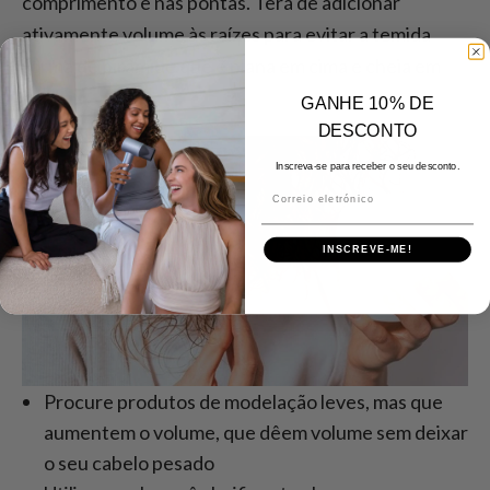
comprimento e nas pontas. Terá de adicionar
ativamente volume às raízes para evitar a temida
forma de pirâmide que é plana em cima e cheia em
baixo.
GANHE 10% DE
DESCONTO
Inscreva-se para receber o seu desconto.
Correio eletrónico
INSCREVE-ME!
Procure produtos de modelação leves, mas que
aumentem o volume, que dêem volume sem deixar
o seu cabelo pesado