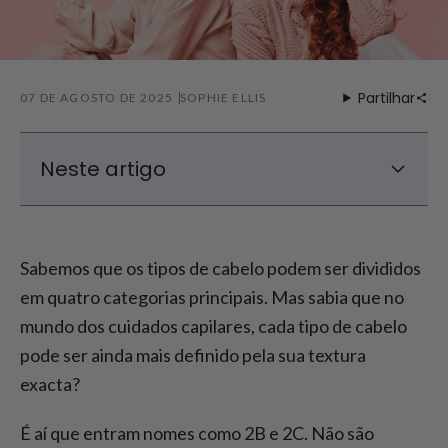
Partilhar
07 DE AGOSTO DE 2025
SOPHIE ELLIS
Neste artigo
O que é o cabelo tipo 2?
Cabelo 2B vs 2C: Qual é a diferença?
Sabemos que os tipos de cabelo podem ser divididos
Como cuidar do cabelo ondulado tipo 2
em quatro categorias principais. Mas sabia que no
Penteados para Cabelo Ondulado Tipo 2
mundo dos cuidados capilares, cada tipo de cabelo
Conclusão: Cabelo 2B vs 2C
pode ser ainda mais definido pela sua textura
exacta?
É aí que entram nomes como 2B e 2C. Não são