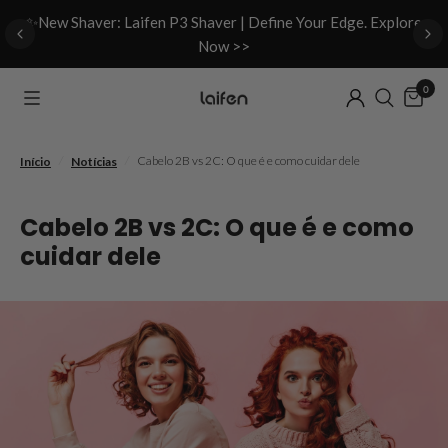
d
✨New Shaver: Laifen P3 Shaver | Define Your Edge. Explore
Now >>
0
/
/
Cabelo 2B vs 2C: O que é e como cuidar dele
Início
Notícias
Cabelo 2B vs 2C: O que é e como
cuidar dele