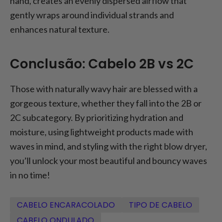
hand, creates an evenly dispersed airflow that
gently wraps around individual strands and
enhances natural texture.
Conclusão: Cabelo 2B vs 2C
Those with naturally wavy hair are blessed with a
gorgeous texture, whether they fall into the 2B or
2C subcategory. By prioritizing hydration and
moisture, using lightweight products made with
waves in mind, and styling with the right blow dryer,
you’ll unlock your most beautiful and bouncy waves
in no time!
CABELO ENCARACOLADO
TIPO DE CABELO
CABELO ONDULADO