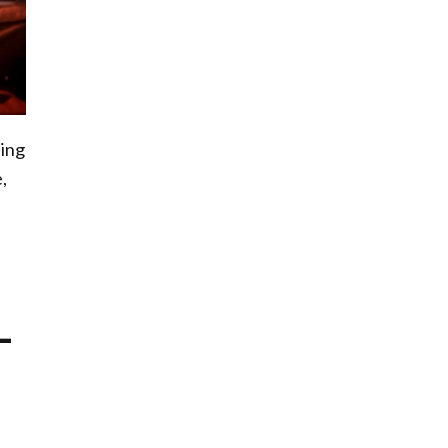
hing
,
-