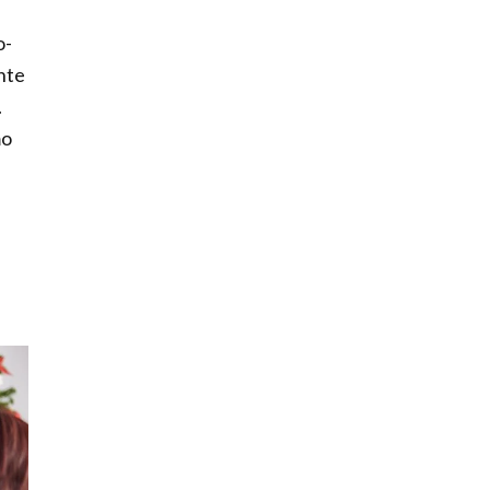
o-
nte
.
mo