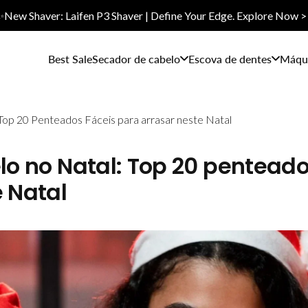
✨New Shaver: Laifen P3 Shaver | Define Your Edge. Explore Now >
Best Sale
Secador de cabelo
Escova de dentes
Máqui
 Top 20 Penteados Fáceis para arrasar neste Natal
elo no Natal: Top 20 pentead
e Natal