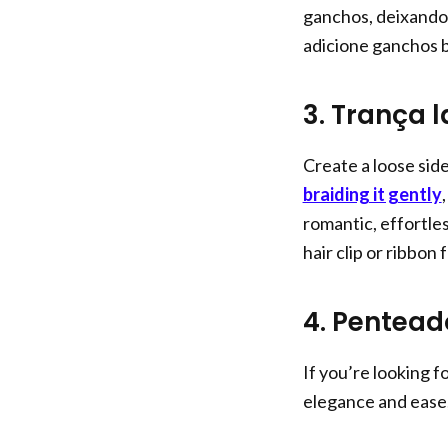
ganchos, deixando-
adicione ganchos br
3. Trança l
Create a loose side
braiding it gently
romantic, effortles
hair clip or ribbon
4. Pentead
If you’re looking f
elegance and ease,