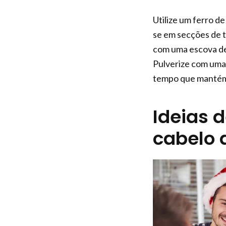
Utilize um ferro de
se em secções de 
com uma escova de 
Pulverize com uma l
tempo que mantém a
Ideias 
cabelo 