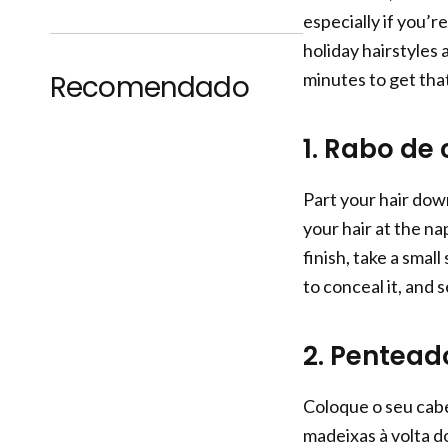
especially if you’
holiday hairstyles
minutes to get that
Recomendado
1. Rabo de
Part your hair dow
your hair at the na
finish, take a small
to conceal it, and 
2. Pentea
Coloque o seu cabe
madeixas à volta d