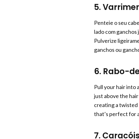
5. Varrimen
Penteie o seu cabe
lado com ganchos j
Pulverize ligeiram
ganchos ou ganchos
6. Rabo-de
Pull your hair into
just above the hair
creating a twisted 
that’s perfect for
7. Caracói