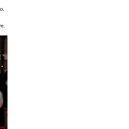
o,
ve.