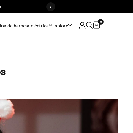
>
0
na de barbear eléctrica
Explore
os