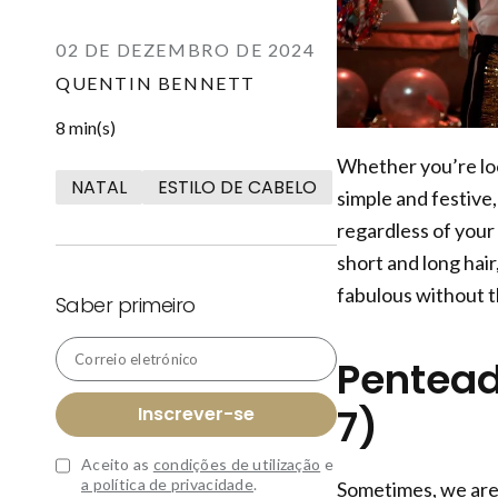
02 DE DEZEMBRO DE 2024
QUENTIN BENNETT
8 min(s)
Whether you’re loo
NATAL
ESTILO DE CABELO
simple and festive,
regardless of your
short and long hair
fabulous without t
Saber primeiro
Correio eletrónico
Pentead
7)
Inscrever-se
Aceito as
condições de utilização
e
a política de privacidade
.
Sometimes, we are i