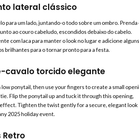
to lateral clássico
lo para um lado, juntando-o todo sobre um ombro. Prenda 
unto ao couro cabeludo, escondidos debaixo do cabelo.
ente com laca para manter o look no lugar e adicione algun
 brilhantes para o tornar pronto para a festa.
-cavalo torcido elegante
 a low ponytail, then use your fingers to create a small open
 tie. Flip the ponytail up and tuck it through this opening,
effect. Tighten the twist gently for a secure, elegant look
 any 2025 holiday event.
s Retro