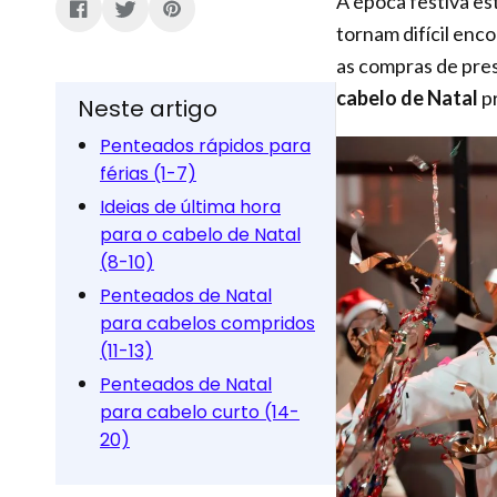
A época festiva est
tornam difícil enc
as compras de pre
cabelo de Natal
pr
Neste artigo
Penteados rápidos para
férias (1-7)
Ideias de última hora
para o cabelo de Natal
(8-10)
Penteados de Natal
para cabelos compridos
(11-13)
Penteados de Natal
para cabelo curto (14-
20)