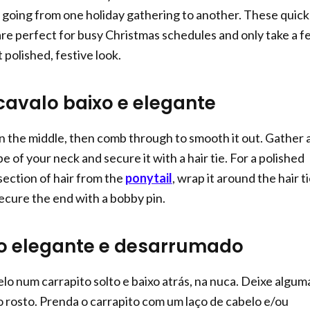
re going from one holiday gathering to another. These quick
 are perfect for busy Christmas schedules and only take a 
 polished, festive look.
 cavalo baixo e elegante
n the middle, then comb through to smooth it out. Gather a
pe of your neck and secure it with a hair tie. For a polished
 section of hair from the
ponytail
, wrap it around the hair t
secure the end with a bobby pin.
do elegante e desarrumado
lo num carrapito solto e baixo atrás, na nuca. Deixe algum
o rosto. Prenda o carrapito com um laço de cabelo e/ou