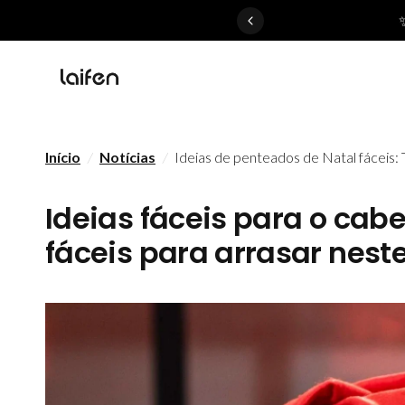
 gentle for everyone>>
Início
/
Notícias
/
Ideias de penteados de Natal fáceis:
Ideias fáceis para o cab
fáceis para arrasar nest