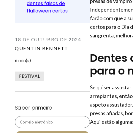
presas de vampiro 
dentes falsos de
Independentemente
Halloween certos
farão com que a s
certos para o Dia 
sangrenta, melhora
18 DE OUTUBRO DE 2024
QUENTIN BENNETT
Dentes 
6 min(s)
para o
FESTIVAL
Se quiser assustar
arrepiantes, então
aspeto assustador
Saber primeiro
presas afiadas, bo
Aqui estão algumas
Correio eletrónico