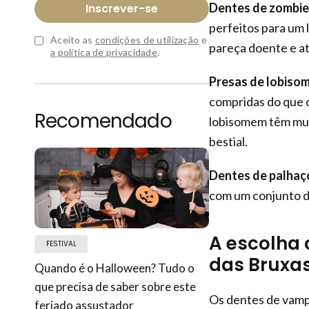
Dentes de zombie
Inscrever-se
perfeitos para um
Aceito as
condições de utilização
e
pareça doente e at
a política de privacidade
.
Presas de lobiso
compridas do que 
Recomendado
lobisomem têm muit
bestial.
Dentes de palhaç
com um conjunto de
A escolha 
FESTIVAL
das Bruxa
Quando é o Halloween? Tudo o
que precisa de saber sobre este
Os dentes de vamp
feriado assustador