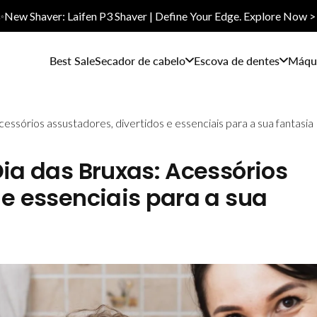
✨New Shaver: Laifen P3 Shaver | Define Your Edge. Explore Now >
Best Sale
Secador de cabelo
Escova de dentes
Máqui
essórios assustadores, divertidos e essenciais para a sua fantasia
Dia das Bruxas: Acessórios
 e essenciais para a sua