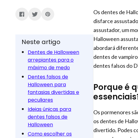
Os dentes de Hall
disfarce assustad
assustador, um mon
Halloween assusta
Neste artigo
abordará diferente
Dentes de Halloween
dentes de vampiro 
arrepiantes para o
dentes falsos do D
máximo de medo
Dentes falsos de
Halloween para
Porque é q
fantasias divertidas e
essenciais
peculiares
Ideias únicas para
Os pormenores são
dentes falsos de
os dentes de Hallo
Halloween
divertido. Podes c
Como escolher os