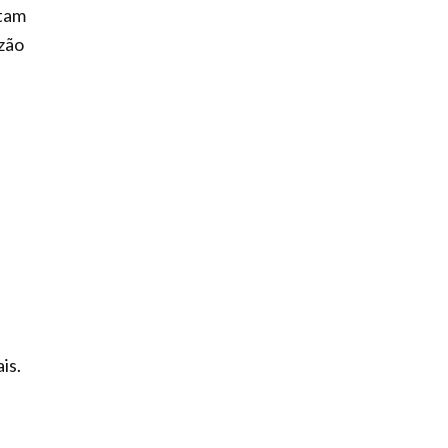
ntam
azão
is.