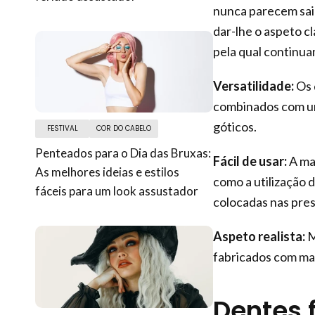
nunca parecem sai
dar-lhe o aspeto cl
pela qual continua
Versatilidade:
Os 
combinados com u
góticos.
FESTIVAL
COR DO CABELO
Penteados para o Dia das Bruxas:
Fácil de usar:
A mai
As melhores ideias e estilos
como a utilização 
fáceis para um look assustador
colocadas nas pres
Aspeto realista:
M
fabricados com mat
Dentes 