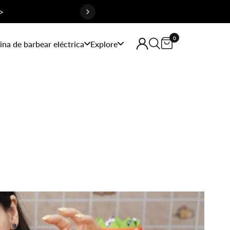
>
0
na de barbear eléctrica
Explore