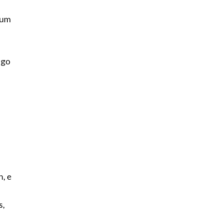
 um
igo
, e
s,