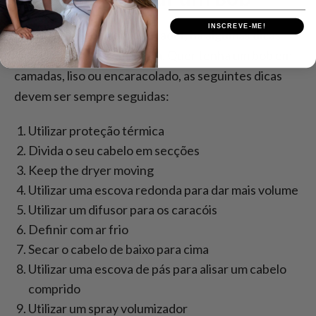
INSCREVE-ME!
Ao secar um bob com o secador, há algumas dicas
importantes a ter em conta. Quer tenha um bob em
camadas, liso ou encaracolado, as seguintes dicas
devem ser sempre seguidas:
Utilizar proteção térmica
Divida o seu cabelo em secções
Keep the dryer moving
Utilizar uma escova redonda para dar mais volume
Utilizar um difusor para os caracóis
Definir com ar frio
Secar o cabelo de baixo para cima
Utilizar uma escova de pás para alisar um cabelo
comprido
Utilizar um spray volumizador