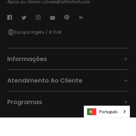
Apoio ao cliente: csteam@laifentech.com
Europa Inglês / € EUR
Informações
Atendimento Ao Cliente
Programas
Português
© 2026
Laifen-EU.
All rights reserved.