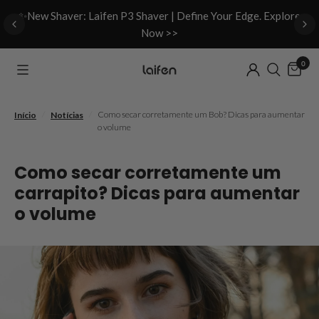
d
✨New Shaver: Laifen P3 Shaver | Define Your Edge. Explore
Now >>
0
/
/
Como secar corretamente um Bob? Dicas para aumentar
Início
Notícias
o volume
Como secar corretamente um
carrapito? Dicas para aumentar
o volume