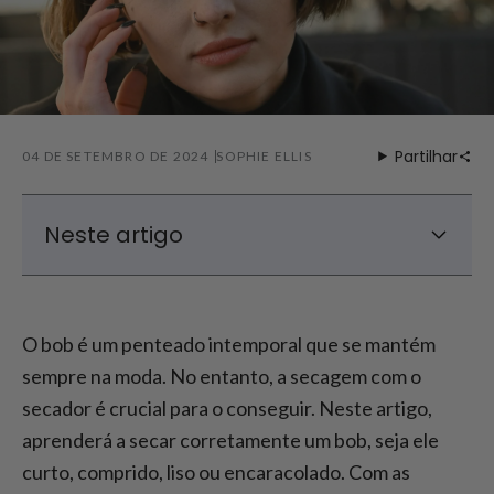
Partilhar
04 DE SETEMBRO DE 2024
SOPHIE ELLIS
Neste artigo
Como secar o cabelo curto com o
secador?
O bob é um penteado intemporal que se mantém
Como secar o cabelo comprido?
sempre na moda. No entanto, a secagem com o
Como secar um carrapito com camadas?
secador é crucial para o conseguir. Neste artigo,
Como secar o cabelo à escovinha para dar
aprenderá a secar corretamente um bob, seja ele
mais volume
curto, comprido, liso ou encaracolado. Com as
Como secar um carrapito: Dicas para secar