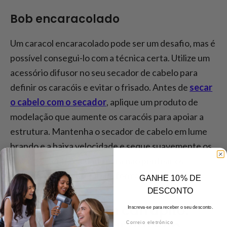
Bob encaracolado
Um caracol encaracolado pode ser um desafio, mas é
possível consegui-lo com a técnica certa. Utilize um
acessório difusor no seu secador de cabelo para
definir os caracóis e evitar o frisado. Antes de
secar
o cabelo com o secador
, aplique um produto de
modelação que aumente os caracóis para apoiar a
estrutura. Mantenha o secador de cabelo em lume
brando e a baixa velocidade e seque suavemente os
caracóis. Tenha cuidado para não pentear os
caracóis para manter a sua forma.
GANHE 10% DE
DESCONTO
Como secar um carrapito:
Inscreva-se para receber o seu desconto.
Correio eletrónico
Dicas para secar um Bob