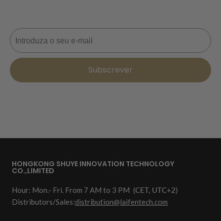
desconto na sua próxima encomenda. 📩
Correio eletrónico
Subscrever
HONGKONG SHUYE INNOVATION TECHNOLOGY
CO.,LIMITED
Hour: Mon.- Fri. From 7 AM to 3 PM
(CET, UTC+2)
Distributors/Sales:
distribution@laifentech.com