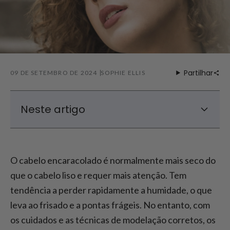
Partilhar
09 DE SETEMBRO DE 2024
SOPHIE ELLIS
Neste artigo
Causas do cabelo encaracolado seco
Repor a humidade no cabelo encaracolado
O cabelo encaracolado é normalmente mais seco do
seco
que o cabelo liso e requer mais atenção. Tem
Dicas para cuidar corretamente do cabelo
tendência a perder rapidamente a humidade, o que
encaracolado seco
leva ao frisado e a pontas frágeis. No entanto, com
Produtos e ferramentas para cabelos
encaracolados secos
os cuidados e as técnicas de modelação corretos, os