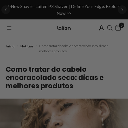
d
✨New Shaver: Laifen P3 Shaver | Define Your Edge. Explore
Now >>
0
/
/
Como tratar do cabelo encaracolado seco: dicas e
Início
Notícias
melhores produtos
Como tratar do cabelo
encaracolado seco: dicas e
melhores produtos