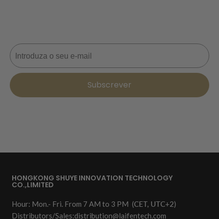
Nunca perca uma oferta! Inscreva-se agora para
receber actualizações, dicas de estilo e 10% de
desconto na sua próxima encomenda. 📩
Correio eletrónico
Subscrever
HONGKONG SHUYE INNOVATION TECHNOLOGY
CO.,LIMITED
Hour: Mon.- Fri. From 7 AM to 3 PM
(CET, UTC+2)
Distributors/Sales:
distribution@laifentech.com