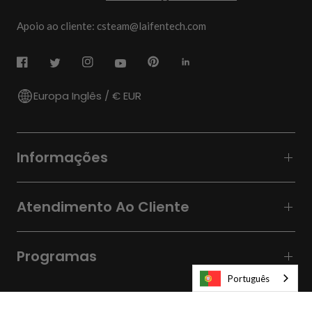
Apoio ao cliente: csteam@laifentech.com
Europa Inglês / € EUR
Informações
Atendimento Ao Cliente
Programas
Português