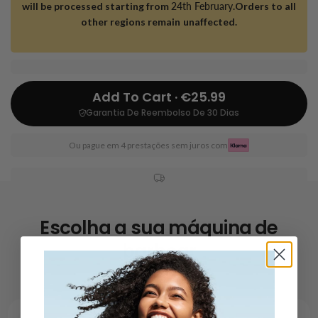
will be processed starting from
24th February
.Orders to all
other regions remain unaffected.
Add To Cart · €25.99
Garantia De Reembolso De 30 Dias
Ou pague em 4 prestações sem juros com
Escolha a sua máquina de
barbear