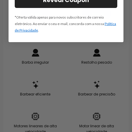
Reveal Coupon
Comprar
Comprar
*Oferta válida apenas para novos subscritores de correio
eletrónico. Ao enviar o seu e-mail, concorda com a nossa
Política
Saiba mais >
Saiba mais>
de Privacidade
.
Barba irregular
Restolho pesado
Barbear eficiente
Barbear de precisão
Motores lineares de alta
Motor linear de alta
velocidade
velocidade