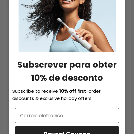
Subscrever para obter
10% de desconto
NOVO
NOVO
Subscribe to receive
10% off
first-order
discounts & exclusive holiday offers.
P3 Pro
T1 Pro
Máquina de barbear linear
Máquina de barbear linear
Cabeça de 3 lâminas
Cabeça de 1 lâmina
€ 199.99
A partir de € 129,99