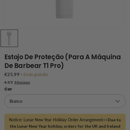
Estojo De Proteção (para A Máquina
De Barbear T1 Pro)
€25,99
+
Envio gratuito
4.5/5
8 Reviews
Cor
Notice: Lunar New Year Holiday Order Arrangement<>
Due to
the Lunar New Year holiday, orders for the UK and Ireland