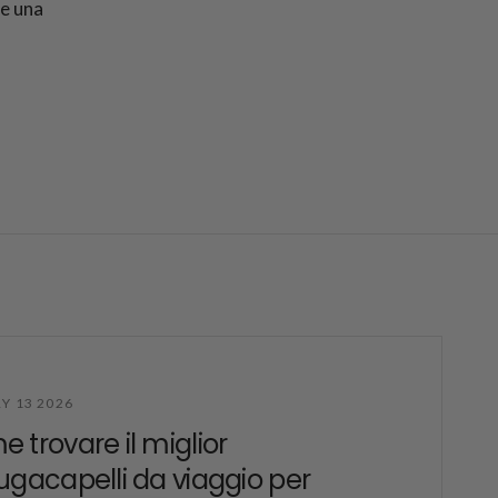
 e una
Y 13 2026
 trovare il miglior
ugacapelli da viaggio per