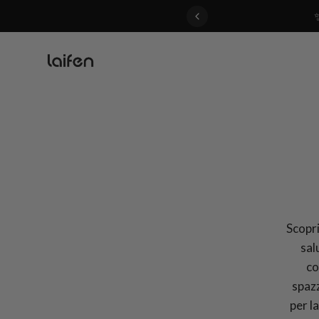
 gentle for everyone>>
Scoprit
sal
co
spazz
per l