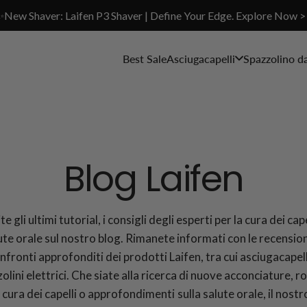
✨New Shaver: Laifen P3 Shaver | Define Your Edge. Explore Now >
Best Sale
Asciugacapelli
Spazzolino d
Blog Laifen
e gli ultimi tutorial, i consigli degli esperti per la cura dei cape
ute orale sul nostro blog. Rimanete informati con le recensioni
nfronti approfonditi dei prodotti Laifen, tra cui asciugacapell
olini elettrici. Che siate alla ricerca di nuove acconciature, r
a cura dei capelli o approfondimenti sulla salute orale, il nostr