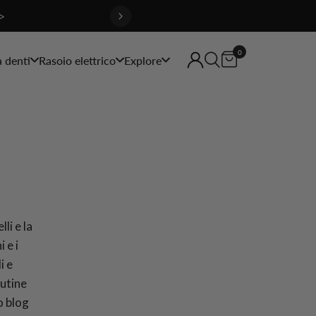
>
0
a denti
Rasoio elettrico
Explore
lli e la
 e i
i e
outine
o blog