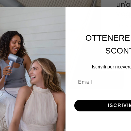
un'a
viag
There a
you’re 
OTTENERE 
them. Tr
SCON
Per sap
Iscriviti per ricever
Email
ISCRIVI