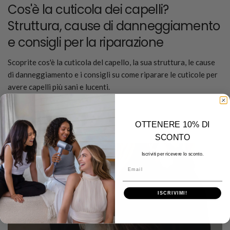
Cos'è la cuticola dei capelli?
Struttura, cause di danneggiamento
e consigli per la riparazione
Scoprite cos'è la cuticola del capello, la sua struttura, le cause
di danneggiamento e i consigli su come riparare le cuticole per
avere capelli più sani e lucenti.
Per saperne di più
OTTENERE 10% DI
SCONTO
Iscriviti per ricevere lo sconto.
Email
ISCRIVIMI!